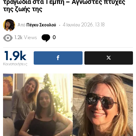
τραγωδία στα Τέμπη – Άγνωστες πτυχές
της ζωής της
Από
Πέγκυ Σκουλού
4 Ιουνίου 2026, 13:18
Comments
1.2k
Views
0
1.9k
Κοινοποιήσεις