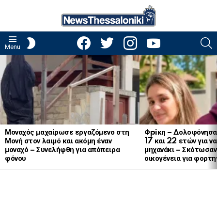
facebook
twitter
instagram
youtube
S
SWITCH
Menu
SKIN
LATEST
STORIES
Μοναχός μαχαίρωσε εργαζόμενο στη
Φpiκη – Δολοφόνησα
Μονή στον λαιμό και ακόμη έναν
17 και 22 ετών για ν
μοναχό – Συνελήφθη για απόπειρα
μηχανάκι – Σκότωσαν 
φόνου
οικογένεια για φορτη