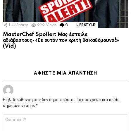
1.4k
Shares
999
Views
0
Comments
LIFESTYLE
MasterChef Spoiler: Μας έστειλε
αδιάβαστους-«Σε αυτόν τον κριτή θα καθόμοuνα!»
(Vid)
ΑΦΉΣΤΕ ΜΙΑ ΑΠΆΝΤΗΣΗ
Η ηλ. διεύθυνση σας δεν δημοσιεύεται.
Τα υποχρεωτικά πεδία
σημειώνονται με
*
Σχόλιο
*