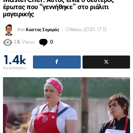
MasterChef: Αυτός είναι ο δεύτερος
έρωτας που “γεννήθηκε” στο ριάλιτι
μαγειρικής
Από
Κώστας Σαμαράς
13 Μαΐου 2020, 17:15
Comments
1.1k
Views
0
1.4k
Κοινοποιήσεις