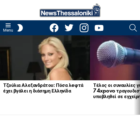
facebook
twitter
instagram
youtube
S
SWITCH
Menu
SKIN
LATEST
STORIES
Τζούλια Αλεξανδράτου: Πόσα λeφτά
Τέλος οι συναυλίες γ
έχει βγάλει η διάσημη Ελληνίδα
74xpovo τραγουδισ
υποβληθεί σε εγχείρ