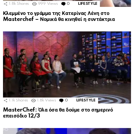
1.8k
Shares
999
Views
0
Comments
LIFESTYLE
Κλεμμένο το γράμμα της Κατερίνας Λένη στο
Masterchef – Νομικά θα κινηθεί η συντάκτρια
1.1k
Shares
1.8k
Views
0
Comments
LIFESTYLE
MasterChef: Όλα όσα θα δούμε στο σημερινό
επεισόδιο 12/3