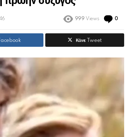
η πρώην σύζυγος
Commen
:46
999
Views
0
 Facebook
Κάνε Tweet