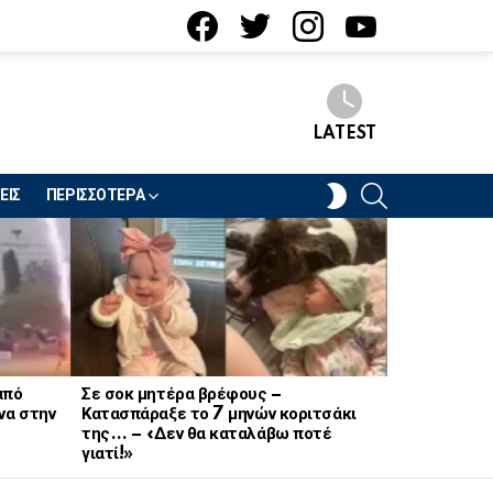
facebook
twitter
instagram
youtube
LATEST
SEARCH
SWITCH
ΕΙΣ
ΠΕΡΙΣΣΟΤΕΡΑ
SKIN
από
Σε σοκ μητέρα βρέφους –
Σοκ στον στ
να στην
Κατασπάραξε το 7 μηνών κοριτσάκι
21χρονη Να
της… – «Δεν θα καταλάβω ποτέ
γιατί!»