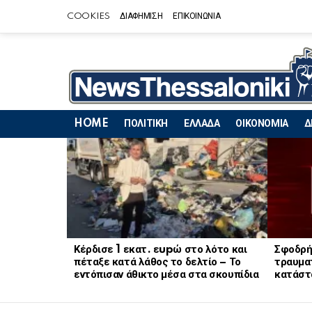
COOKIES
ΔΙΑΦΗΜΙΣΗ
ΕΠΙΚΟΙΝΩΝΙΑ
HOME
ΠΟΛΙΤΙΚΗ
ΕΛΛΑΔΑ
ΟΙΚΟΝΟΜΙΑ
Δ
LATEST
STORIES
Κέρδισε 1 εκατ. εupώ στο λότο και
Σφοδρή
πέταξε κατά λάθος το δελτίο – Το
τραυματ
εντόπισαν άθικτο μέσα στα σκουπίδια
κατάστ