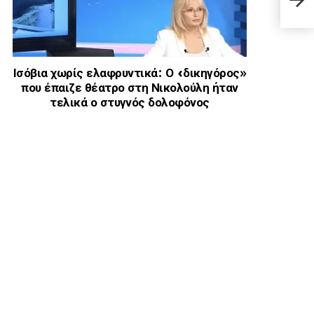
να τ
Ισόβια χωρίς ελαφρυντικά: Ο «δικηγόρος»
που έπαιζε θέατρο στη Νικολούλη ήταν
τελικά ο στυγνός δολοφόνος