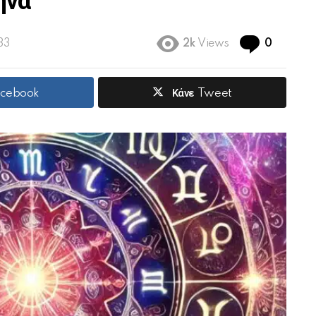
ήνα
Commen
33
2k
Views
0
acebook
Κάνε Tweet