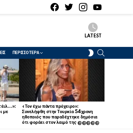
facebook
twitter
instagram
youtube
LATEST
SEARCH
SWITCH
ΕΙΣ
ΠΕΡΙΣΣΟΤΕΡΑ
SKIN
κτέιλ…»:
«Τον έχω πάντα πρόχειρο»:
Έσκασε «βό
ι με
Συνελήφθη στην Τουρκία 54χρονη
αγαπημένη 
ηθοποιός που παραδέχτηκε δημόσια
ερωτική σχέ
ότι φοράει στον λαιμό της @@@@@
κανείς δεν 