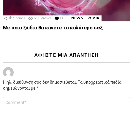
1k
Shares
99
Views
0
Comments
NEWS
ΖΩΔΙΑ
Με ποιο ζώδιο θα κάνετε το καλύτερο σeξ
ΑΦΉΣΤΕ ΜΙΑ ΑΠΆΝΤΗΣΗ
Η ηλ. διεύθυνση σας δεν δημοσιεύεται.
Τα υποχρεωτικά πεδία
σημειώνονται με
*
Σχόλιο
*