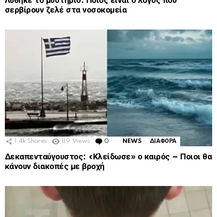
Λύθηκε το μυστήριο: Ποιος είναι ο λόγος που
σερβίρουν ζελέ στα νοσοκομεία
1.4k
Shares
119
Views
0
Comments
NEWS
ΔΙΑΦΟΡΑ
Δεκαπενταύγουστος: «Κλείδωσε» ο καιρός – Ποιοι θα
κάνουν διακοπές με βροχή