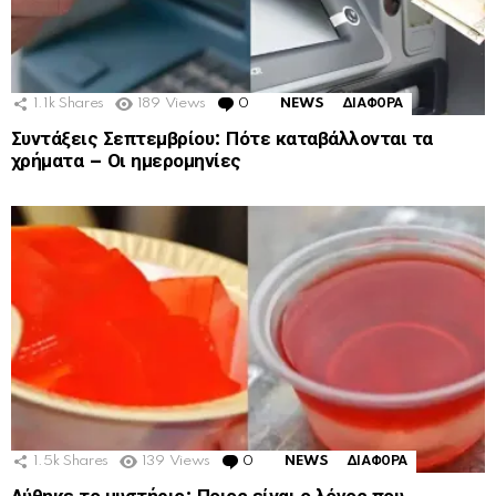
1.1k
Shares
189
Views
0
Comments
NEWS
ΔΙΑΦΟΡΑ
Συντάξεις Σεπτεμβρίου: Πότε καταβάλλονται τα
χρήματα – Οι ημερομηνίες
1.5k
Shares
139
Views
0
Comments
NEWS
ΔΙΑΦΟΡΑ