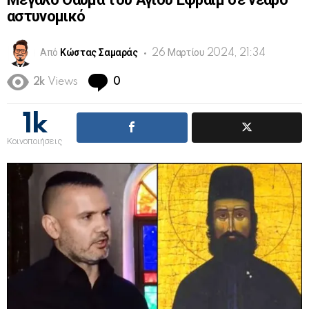
Μεγάλο Θαύμα του Αγίου Εφραίμ σε νεαρό
αστυνομικό
Από
Κώστας Σαμαράς
26 Μαρτίου 2024, 21:34
Comments
2k
Views
0
1k
Κοινοποιήσεις