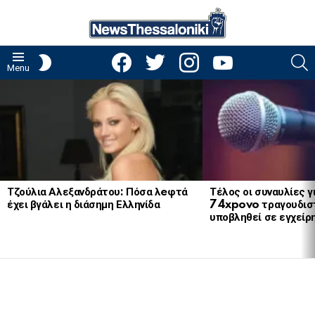
facebook
twitter
instagram
youtube
S
SWITCH
Menu
SKIN
LATEST
STORIES
Τζούλια Αλεξανδράτου: Πόσα λeφτά
Τέλος οι συναυλίες γ
έχει βγάλει η διάσημη Ελληνίδα
74xpovo τραγουδισ
υποβληθεί σε εγχείρ