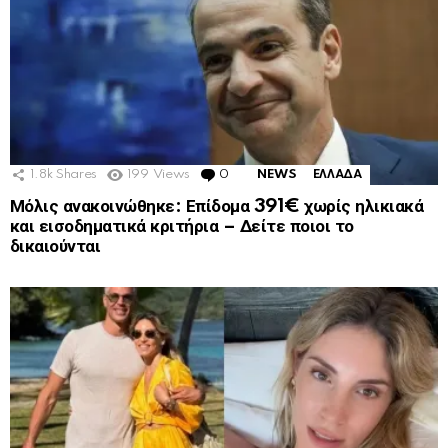
1.8k
Shares
199
Views
0
Comments
NEWS
ΕΛΛΑΔΑ
Μόλις ανακοινώθηκε: Επίδομα 391€ χωρίς ηλικιακά
και εισοδηματικά κριτήρια – Δείτε ποιοι το
δικαιούνται