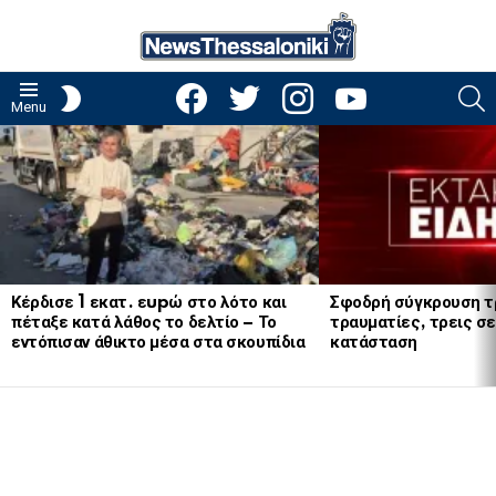
facebook
twitter
instagram
youtube
S
SWITCH
Menu
SKIN
LATEST
STORIES
Κέρδισε 1 εκατ. εupώ στο λότο και
Σφοδρή σύγκρουση τ
πέταξε κατά λάθος το δελτίο – Το
τραυματίες, τρεις σε
εντόπισαν άθικτο μέσα στα σκουπίδια
κατάσταση