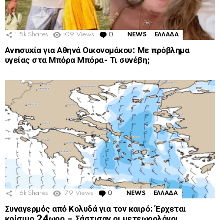
1.5k
Shares
109
Views
0
Comments
NEWS
ΕΛΛΑΔΑ
Ανnσυxία για Αθηνά Οικονομάκου: Με πρόβλημα
υγείας στα Μπόρα Μπόρα- Τι συνέβη;
1.6k
Shares
179
Views
0
Comments
NEWS
ΕΛΛΑΔΑ
Συναγερμός από Κολυδά για τον καιρό: Έρχεται
κρίσιμο 24ωρο – Σάστισαν οι μετεωρολόγοι