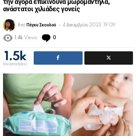
την αγορά επικίνδυνα μωρομάντηλα,
ανάστατοι χιλιάδες γονείς
Από
Πέγκυ Σκουλού
4 Δεκεμβρίου 2023, 19:09
Comments
1.4k
Views
0
1.5k
Κοινοποιήσεις