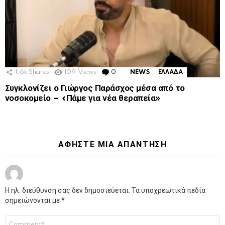
1.6k
Shares
109
Views
0
Comments
NEWS
ΕΛΛΑΔΑ
Συγκλονίζει ο Γιώργος Παράσχος μέσα από το
νοσοκομείο – «Πάμε για νέα θεραπεία»
ΑΦΉΣΤΕ ΜΙΑ ΑΠΆΝΤΗΣΗ
Η ηλ. διεύθυνση σας δεν δημοσιεύεται.
Τα υποχρεωτικά πεδία
σημειώνονται με
*
Σχόλιο