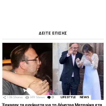
ΔΕΙΤΕ ΕΠΙΣΗΣ
1.8k
Shares
149
Views
0
Comments
LIFESTYLE
NEWS
Έσκασαν τα ευχάριστα για τη Δήμητρα Ματσούκα στα