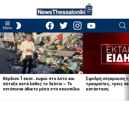
facebook
twitter
instagram
youtube
S
SWITCH
Menu
SKIN
LATEST
STORIES
Κέρδισε 1 εκατ. εupώ στο λότο και
Σφοδρή σύγκρουση τ
πέταξε κατά λάθος το δελτίο – Το
τραυματίες, τρεις σε
εντόπισαν άθικτο μέσα στα σκουπίδια
κατάσταση