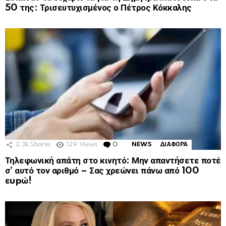
50 της: Τρισευτυχισμένος ο Πέτρος Κόκκαλης
2.3k
Shares
129
Views
0
Comments
NEWS
ΔΙΑΦΟΡΑ
Τηλεφωνική απάτη στο κινητό: Μην απαντήσετε ποτέ
σ’ αυτό τον αριθμό – Σας χρεώνει πάνω από 100
εupώ!