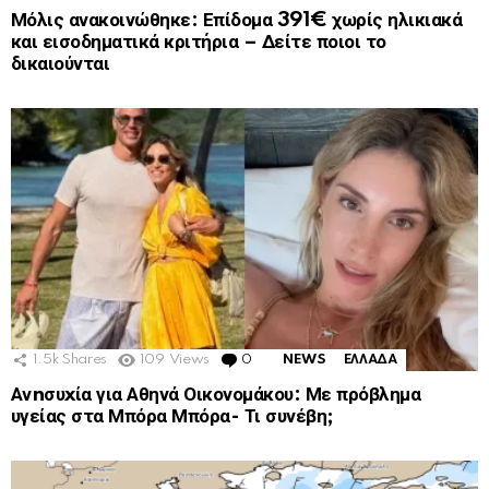
Μόλις ανακοινώθηκε: Επίδομα 391€ χωρίς ηλικιακά
και εισοδηματικά κριτήρια – Δείτε ποιοι το
δικαιούνται
1.5k
Shares
109
Views
0
Comments
NEWS
ΕΛΛΑΔΑ
Ανnσυxία για Αθηνά Οικονομάκου: Με πρόβλημα
υγείας στα Μπόρα Μπόρα- Τι συνέβη;