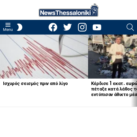
facebook
twitter
instagram
youtube
S
SWITCH
Menu
SKIN
LATEST
STORIES
Ισχυρός σεισμός πριν από λίγο
Κέρδισε 1 εκατ. εup
πέταξε κατά λάθος το
εντόπισαν άθικτο μέ