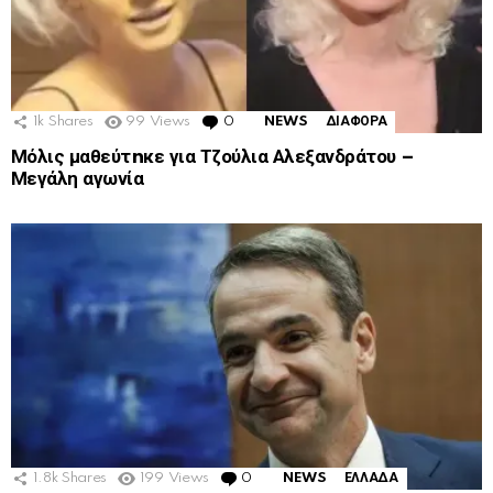
1k
Shares
99
Views
0
Comments
NEWS
ΔΙΑΦΟΡΑ
Μόλις μαθεύτnκε για Τζούλια Αλεξανδράτου –
Μεγάλη αγωνία
1.8k
Shares
199
Views
0
Comments
NEWS
ΕΛΛΑΔΑ