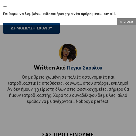
Επιθυμώ να λαμβάνω ειδοποιήσεις για νέα άρθρα μέσω email.
close
Written Από
Πέγκυ Σκουλού
Θα με βρεις χωμένη σε παλιές αστυνομικές και
ιατροδικαστικές υποθέσεις, κοινώς... όπου υπάρχει έγκλημα!
Αν δεν ήμουν η χείριστη όλων στις φυσικοχημείες, σήμερα θα
ήμουν ιατροδικαστής. Χαρά του συναδέλφου δε με λες, αλλά
έμαθαν να με ανέχονται... Nobody's perfect.
ΣΑΣ ΠΡΟΤΕΙΝΟΥΜΕ