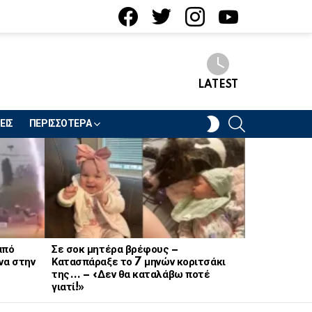
facebook
twitter
instagram
youtube
LATEST
SEARCH
SWITCH
ΕΙΣ
ΠΕΡΙΣΣΟΤΕΡΑ
SKIN
από
Σε σοκ μητέρα βρέφους –
Σοκ στον στ
να στην
Κατασπάραξε το 7 μηνών κοριτσάκι
21χρονη Να
της… – «Δεν θα καταλάβω ποτέ
γιατί!»