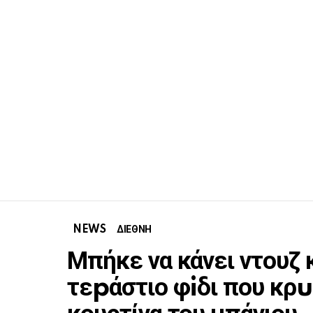
NEWS
ΔΙΕΘΝΗ
Μπήκε να κάνει ντουζ 
τεpάστιο φiδι που κρu