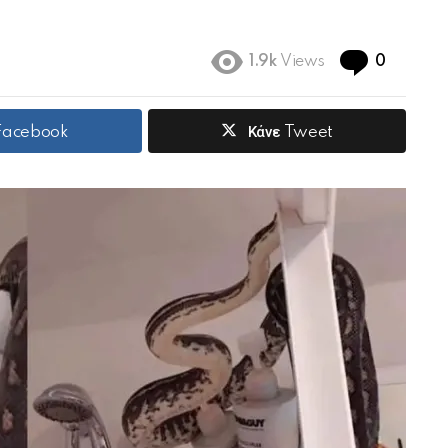
Commen
1.9k
Views
0
 Facebook
Κάνε Tweet