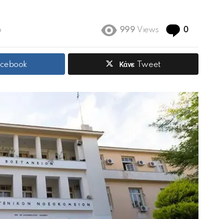
Commen
6
999
Views
0
acebook
Κάνε Tweet