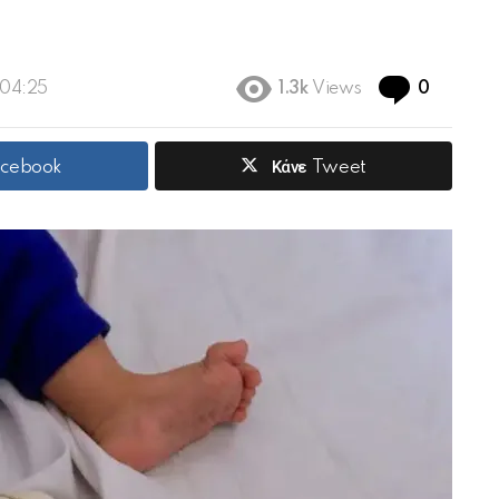
Commen
 04:25
1.3k
Views
0
acebook
Κάνε Tweet