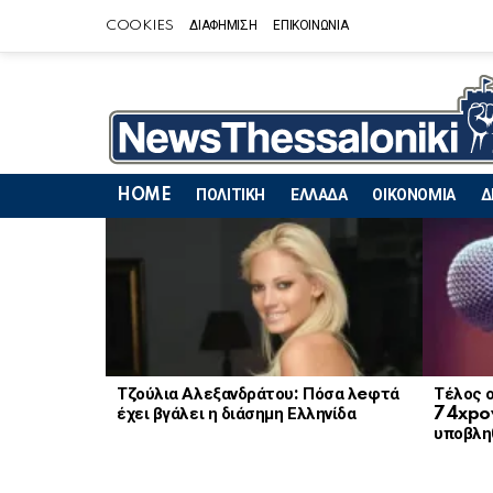
COOKIES
ΔΙΑΦΗΜΙΣΗ
ΕΠΙΚΟΙΝΩΝΙΑ
HOME
ΠΟΛΙΤΙΚΗ
ΕΛΛΑΔΑ
ΟΙΚΟΝΟΜΙΑ
Δ
LATEST
STORIES
Τζούλια Αλεξανδράτου: Πόσα λeφτά
Τέλος ο
έχει βγάλει η διάσημη Ελληνίδα
74xpov
υποβληθ