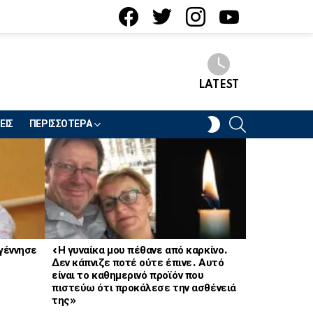
facebook
twitter
instagram
youtube
LATEST
SEARCH
SWITCH
ΕΙΣ
ΠΕΡΙΣΣΟΤΕΡΑ
SKIN
 γέννησε
«Η γυναίκα μου πέθανε από καρκίνο.
Βαρύ πένθος
Δεν κάπνιζε ποτέ ούτε έπινε. Αυτό
είναι το καθημερινό προϊόν που
πιστεύω ότι προκάλεσε την ασθένειά
της»