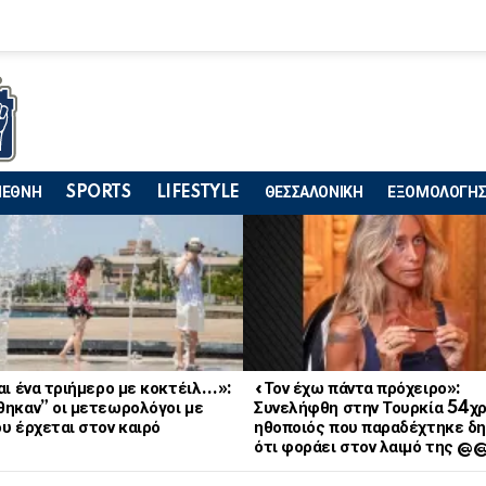
ΙΕΘΝΗ
SPORTS
LIFESTYLE
ΘΕΣΣΑΛΟΝΙΚΗ
ΕΞΟΜΟΛΟΓΗΣ
αι ένα τριήμερο με κοκτέιλ…»:
«Τον έχω πάντα πρόχειρο»:
θηκαν” οι μετεωρολόγοι με
Συνελήφθη στην Τουρκία 54χ
υ έρχεται στον καιρό
ηθοποιός που παραδέχτηκε δη
ότι φοράει στον λαιμό της