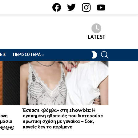
facebook
twitter
instagram
youtube
LATEST
SEARCH
SWITCH
ΕΙΣ
ΠΕΡΙΣΣΟΤΕΡΑ
SKIN
Έσκασε «βόμβα» στη showbiz: Η
Ποδοσφαιρι
ρονη
αγαπημένη ηθοποιός που διατηρούσε
κεραυνό κατ
μόσια
ερωτική σχέση με γυναίκα – Σοκ,
Ταϊλάνδη
 @@@@@
κανείς δεν το περίμενε