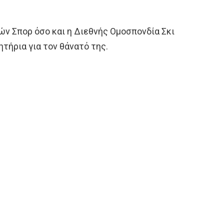
ών Σπορ όσο και η Διεθνής Ομοσπονδία Σκι
τήρια για τον θάνατό της.