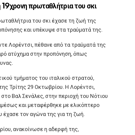
ή 19χρονη πρωταθλήτρια του σκι
ρωταθλήτρια του σκι έχασε τη ζωή της
ροπόνησης και υπέκυψε στα τραύματά της.
λντε Λορέντσι, πέθανε από τα τραύματά της
βαρό ατύχημα στην προπόνηση, όπως
υνας.
τικού τμήματος του ιταλικού στρατού,
της Τρίτης 29 Οκτωβρίου. Η Λορέντσι,
 στο Βαλ Σενάλες, στην περιοχή του Νότιου
αμέσως και μεταφέρθηκε με ελικόπτερο
 έχασε τον αγώνα της για τη ζωή.
ρίου, ανακοίνωσε η αδερφή της,