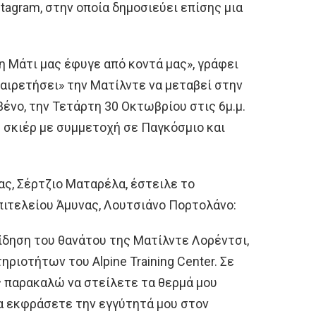
tagram, στην οποία δημοσιεύει επίσης μια
 Μάτι μας έφυγε από κοντά μας», γράφει
χαιρετήσει» την Ματίλντε να μεταβεί στην
ένο, την Τετάρτη 30 Οκτωβρίου στις 6μ.μ.
 σκιέρ με συμμετοχή σε Παγκόσμιο και
ς, Σέρτζιο Ματαρέλα, έστειλε το
πιτελείου Άμυνας, Λουτσιάνο Πορτολάνο:
είδηση του θανάτου της Ματίλντε Λορέντσι,
ριοτήτων του Alpine Training Center. Σε
ς παρακαλώ να στείλετε τα θερμά μου
να εκφράσετε την εγγύτητά μου στον