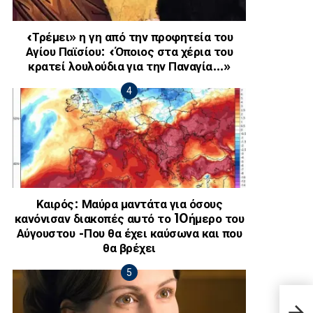
«Τρέμει» η γη από την προφητεία του
Αγίου Παϊσίου: «Όποιος στα χέρια του
κρατεί λουλούδια για την Παναγία…»
Καιρός: Μαύρα μαντάτα για όσους
κανόνισαν διακοπές αuτό το 10ήμερο του
Αύγουστου -Που θα έχει καύσωνα και που
θα βρέχει
Ανδρ
την 