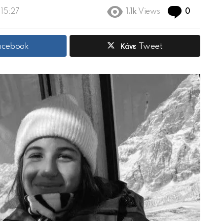
Commen
 15:27
1.1k
Views
0
Facebook
Κάνε Tweet