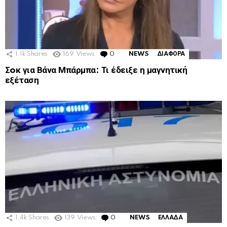
1.1k
Shares
169
Views
0
Comments
NEWS
ΔΙΑΦΟΡΑ
Σoκ για Βάνα Μπάρμπα: Τι έδειξε η μαγνητική
εξέταση
1.4k
Shares
139
Views
0
Comments
NEWS
ΕΛΛΑΔΑ