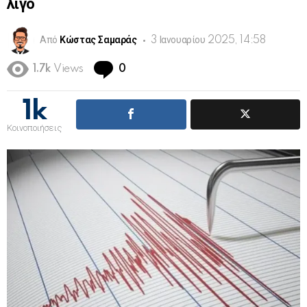
λίγο
Από
Κώστας Σαμαράς
3 Ιανουαρίου 2025, 14:58
Comments
1.7k
Views
0
1k
Κοινοποιήσεις