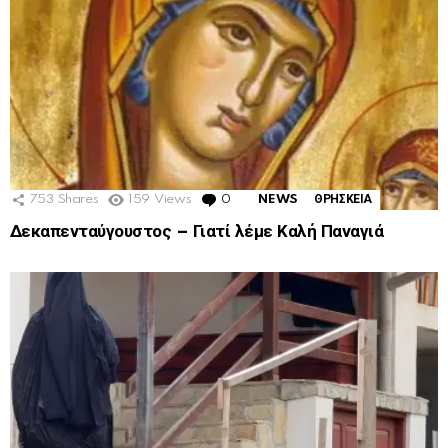
753
Shares
159
Views
0
Comments
NEWS
ΘΡΗΣΚΕΙΑ
Δεκαπενταύγουστος – Γιατί λέμε Καλή Παναγιά