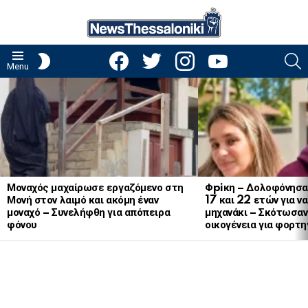
facebook
twitter
instagram
youtube
S
SWITCH
Menu
SKIN
LATEST
STORIES
Μοναχός μαχαίρωσε εργαζόμενο στη
Φpiκη – Δολοφόνησα
Μονή στον λαιμό και ακόμη έναν
17 και 22 ετών για ν
μοναχό – Συνελήφθη για απόπειρα
μηχανάκι – Σκότωσαν 
φόνου
οικογένεια για φορτη