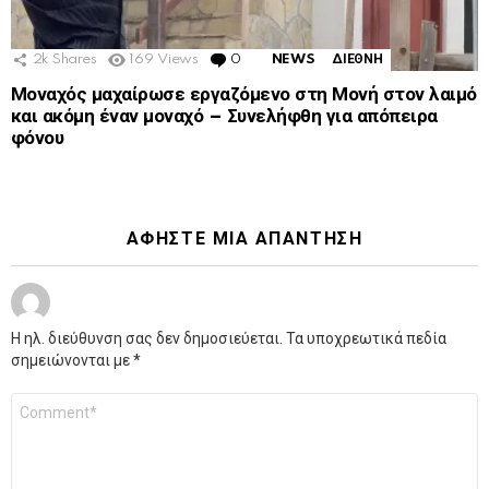
2k
Shares
169
Views
0
Comments
NEWS
ΔΙΕΘΝΗ
Μοναχός μαχαίρωσε εργαζόμενο στη Μονή στον λαιμό
και ακόμη έναν μοναχό – Συνελήφθη για απόπειρα
φόνου
ΑΦΉΣΤΕ ΜΙΑ ΑΠΆΝΤΗΣΗ
Η ηλ. διεύθυνση σας δεν δημοσιεύεται.
Τα υποχρεωτικά πεδία
σημειώνονται με
*
Σχόλιο
*