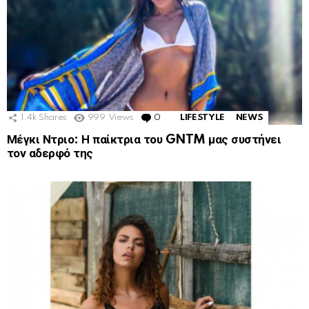
1.4k
Shares
999
Views
0
Comments
LIFESTYLE
NEWS
Μέγκι Ντριο: Η παίκτρια του GNTM μας συστήνει
τον αδερφό της