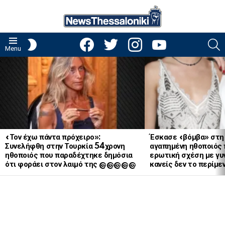
facebook
twitter
instagram
youtube
S
SWITCH
Menu
SKIN
LATEST
STORIES
«Τον έχω πάντα πρόχειρο»:
Έσκασε «βόμβα» στη
Συνελήφθη στην Τουρκία 54χρονη
αγαπημένη ηθοποιός 
ηθοποιός που παραδέχτηκε δημόσια
ερωτική σχέση με γυν
ότι φοράει στον λαιμό της @@@@@
κανείς δεν το περίμε