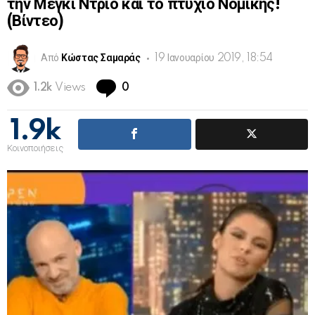
την Μέγκι Ντρίο και το πτυχίο Νομικής!
(Βίντεο)
Από
Κώστας Σαμαράς
19 Ιανουαρίου 2019, 18:54
Comments
1.2k
Views
0
1.9k
Κοινοποιήσεις