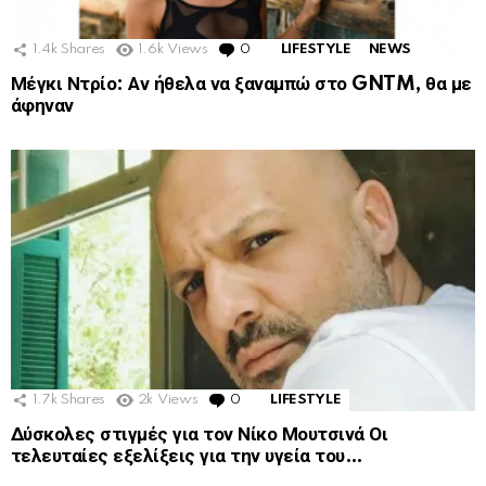
1.4k
Shares
1.6k
Views
0
Comments
LIFESTYLE
NEWS
Μέγκι Ντρίο: Αν ήθελα να ξαναμπώ στο GNTM, θα με
άφηναν
1.7k
Shares
2k
Views
0
Comments
LIFESTYLE
Δύσκολες στιγμές για τον Νίκο Μουτσινά Οι
τελευταίες εξελίξεις για την υγεία του…