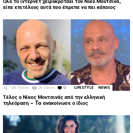
Όλο το ίντερνετ χειροκροτάει τον Νίκο Μουτσινά,
είπε επιτέλους αυτά που έπρεπε να πει κάποιος
1.6k
Shares
2k
Views
0
Comments
LIFESTYLE
NEWS
Τέλος ο Νίκος Μουτσινάς από την ελληνική
τηλεόραση – To ανακοίνωσε ο ίδιος