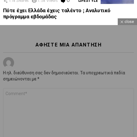
1.1k
Shares
1.5k
Views
0
Comments
LIFESTYLE
Πότε έχει Ελλάδα έχεις ταλέντο ; Αναλυτικό
πρόγραμμα εβδομάδας
close
ΑΦΉΣΤΕ ΜΙΑ ΑΠΆΝΤΗΣΗ
Η ηλ. διεύθυνση σας δεν δημοσιεύεται.
Τα υποχρεωτικά πεδία
σημειώνονται με
*
Σχόλιο
*