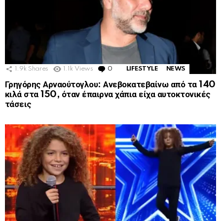
1.9k
Shares
1.1k
Views
0
Comments
LIFESTYLE
NEWS
Γρηγόρης Αρναούτογλου: Ανεβοκατεβαίνω από τα 140
κιλά στα 150, όταν έπαιρνα χάπια είχα αυτοκτονικές
τάσεις