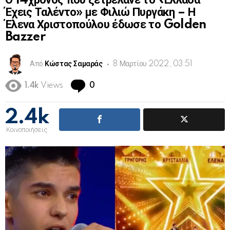
Ο 14χρονος που ξετρέλανε το «Ελλάδα
Έχεις Ταλέντο» με Φιλιώ Πυργάκη – Η
Έλενα Χριστοπούλου έδωσε το Golden
Bazzer
Από
Κώστας Σαμαράς
8 Μαρτίου 2022, 03:51
Comments
1.4k
Views
0
2.4k
Κοινοποιήσεις