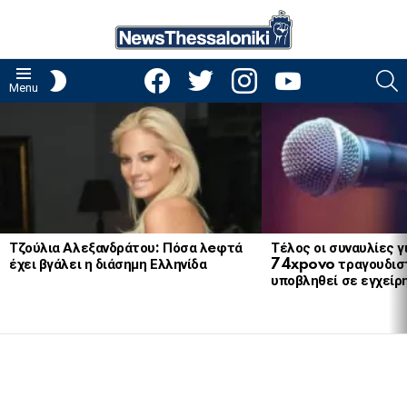
facebook
twitter
instagram
youtube
S
SWITCH
Menu
SKIN
LATEST
STORIES
Τζούλια Αλεξανδράτου: Πόσα λeφτά
Τέλος οι συναυλίες γ
έχει βγάλει η διάσημη Ελληνίδα
74xpovo τραγουδισ
υποβληθεί σε εγχείρ