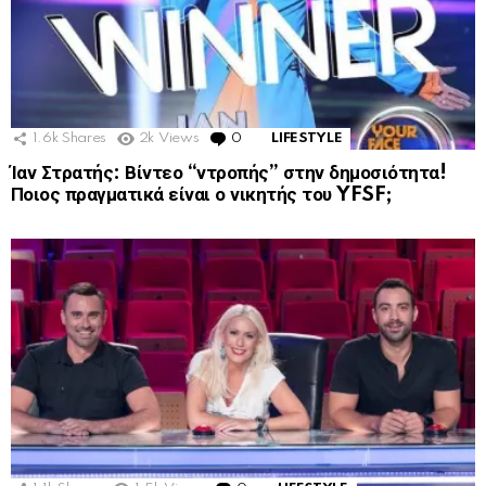
1.6k
Shares
2k
Views
0
Comments
LIFESTYLE
Ίαν Στρατής: Βίντεο “ντροπής” στην δημοσιότητα!
Ποιος πραγματικά είναι ο νικητής του YFSF;