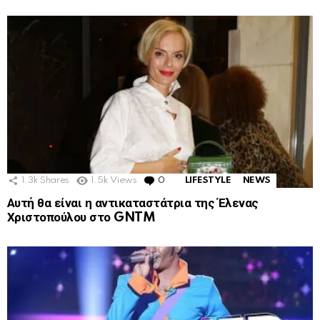
1.3k
Shares
1.5k
Views
0
Comments
LIFESTYLE
NEWS
Αυτή θα είναι η αντικαταστάτρια της Έλενας
Χριστοπούλου στο GNTM