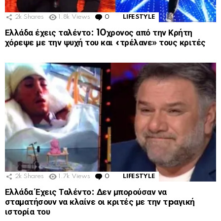
2k
Shares
1.8k
Views
0
Comments
LIFESTYLE
Ελλάδα έχεις ταλέντο: 10χρονος από την Κρήτη
χόρεψε με την ψυχή του και «τρέλανε» τους κριτές
2k
Shares
1.7k
Views
0
Comments
LIFESTYLE
Ελλάδα Έχεις Ταλέντο: Δεν μπορούσαν να
σταματήσουν να κλαίνε οι κριτές με την τpαγική
ιστορία του