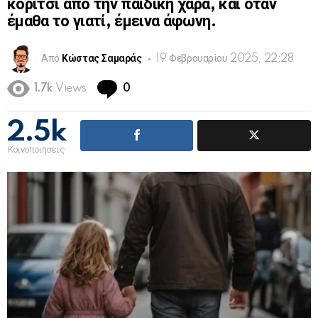
κορίτσι από την παιδική χαρά, και όταν
έμαθα το γιατί, έμεινα άφωνη.
Από
Κώστας Σαμαράς
19 Φεβρουαρίου 2025, 22:28
Comments
1.7k
Views
0
2.5k
Κοινοποιήσεις