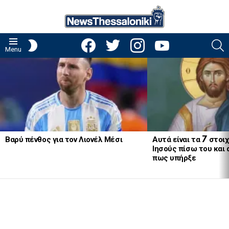
facebook
twitter
instagram
youtube
S
SWITCH
Menu
SKIN
LATEST
STORIES
Βαρύ πένθος για τον Λιονέλ Μέσι
Αυτά είναι τα 7 στοι
Ιησούς πίσω του και
πως υπήρξε