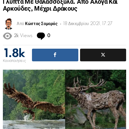
Γλυπτά Με Θαλασσόξυλα. Από Άλογα Και
Αρκούδες, Μέχρι Δράκους
Από
Κώστας Σαμαράς
18 Δεκεμβρίου 2021, 17:27
Comments
2k
Views
0
1.8k
Κοινοποιήσεις