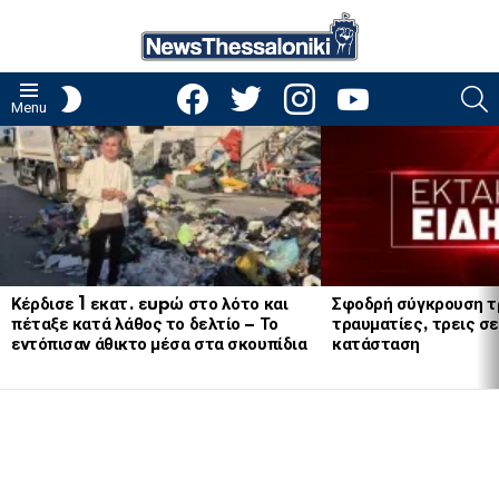
facebook
twitter
instagram
youtube
S
SWITCH
Menu
SKIN
LATEST
STORIES
Κέρδισε 1 εκατ. εupώ στο λότο και
Σφοδρή σύγκρουση τ
πέταξε κατά λάθος το δελτίο – Το
τραυματίες, τρεις σε
εντόπισαν άθικτο μέσα στα σκουπίδια
κατάσταση