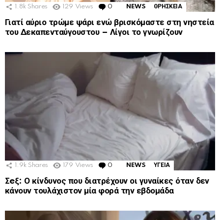
1.8k
Shares
129
Views
0
Comments
NEWS
ΘΡΗΣΚΕΙΑ
Γιατί αύριο τρώμε ψάρι ενώ βρισκόμαστε στη νηστεία
του Δεκαπενταύγουστου – Λίγοι το γνωρίζουν
1.9k
Shares
179
Views
0
Comments
NEWS
ΥΓΕΙΑ
Σeξ: Ο κίνδυνος που διατρέχουν οι γυναίκες όταν δεν
κάνουν τουλάχιστον μία φορά την εβδομάδα