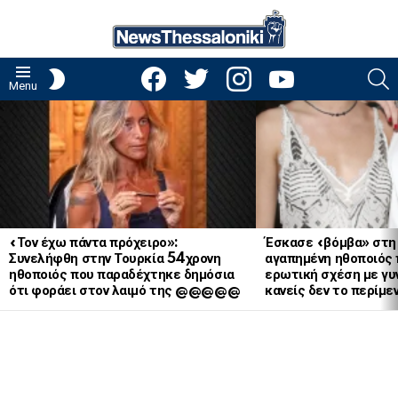
facebook
twitter
instagram
youtube
S
SWITCH
Menu
SKIN
LATEST
STORIES
«Τον έχω πάντα πρόχειρο»:
Έσκασε «βόμβα» στη
Συνελήφθη στην Τουρκία 54χρονη
αγαπημένη ηθοποιός 
ηθοποιός που παραδέχτηκε δημόσια
ερωτική σχέση με γυν
ότι φοράει στον λαιμό της @@@@@
κανείς δεν το περίμε