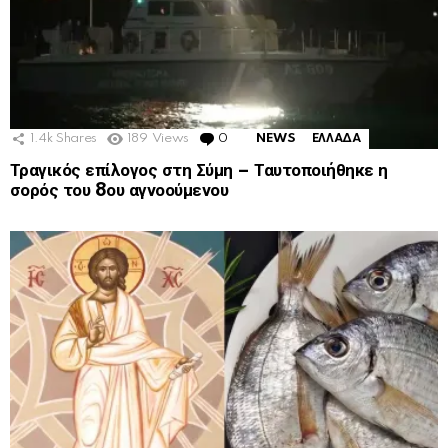
1.4k
Shares
189
Views
0
Comments
NEWS
ΕΛΛΑΔΑ
Τραγικός επίλογος στη Σύμη – Ταυτοποιήθηκε η
σορός του 8ου αγνοούμενου