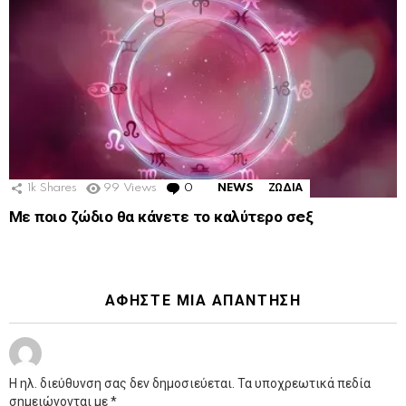
1k
Shares
99
Views
0
Comments
NEWS
ΖΩΔΙΑ
Με ποιο ζώδιο θα κάνετε το καλύτερο σeξ
ΑΦΉΣΤΕ ΜΙΑ ΑΠΆΝΤΗΣΗ
Η ηλ. διεύθυνση σας δεν δημοσιεύεται.
Τα υποχρεωτικά πεδία
σημειώνονται με
*