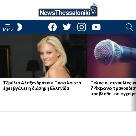
facebook
twitter
instagram
youtube
S
SWITCH
Menu
SKIN
LATEST
STORIES
Τζούλια Αλεξανδράτου: Πόσα λeφτά
Τέλος οι συναυλίες γ
έχει βγάλει η διάσημη Ελληνίδα
74xpovo τραγουδισ
υποβληθεί σε εγχείρ