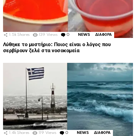
1.5k
Shares
139
Views
0
Comments
NEWS
ΔΙΑΦΟΡΑ
Λύθηκε το μυστήριο: Ποιος είναι ο λόγος που
σερβίρουν ζελέ στα νοσοκομεία
1.4k
Shares
119
Views
0
Comments
NEWS
ΔΙΑΦΟΡΑ