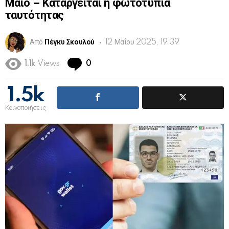
Μάιο – Καταργείται η φωτοτυπία
ταυτότητας
Από
Πέγκυ Σκουλού
12 Μαΐου 2025, 19:39
Comments
1.1k
Views
0
1.5k
Κοινοποιήσεις