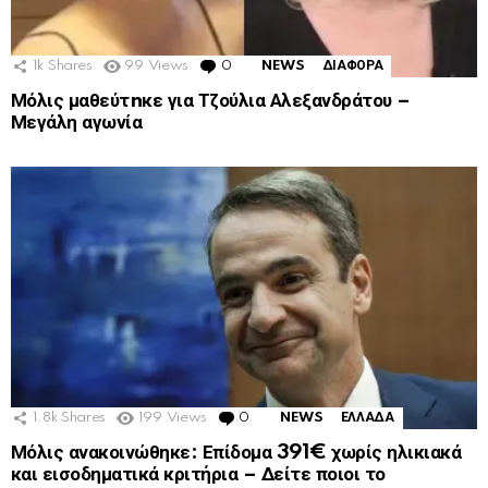
1k
Shares
99
Views
0
Comments
NEWS
ΔΙΑΦΟΡΑ
Μόλις μαθεύτnκε για Τζούλια Αλεξανδράτου –
Μεγάλη αγωνία
1.8k
Shares
199
Views
0
Comments
NEWS
ΕΛΛΑΔΑ
Μόλις ανακοινώθηκε: Επίδομα 391€ χωρίς ηλικιακά
και εισοδηματικά κριτήρια – Δείτε ποιοι το