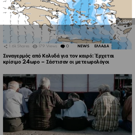
close
1.6k
Shares
179
Views
0
Comments
NEWS
ΕΛΛΑΔΑ
Συναγερμός από Κολυδά για τον καιρό: Έρχεται
κρίσιμο 24ωρο – Σάστισαν οι μετεωρολόγοι