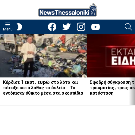
facebook
twitter
instagram
youtube
S
SWITCH
Menu
SKIN
LATEST
STORIES
Κέρδισε 1 εκατ. εupώ στο λότο και
Σφοδρή σύγκρουση τ
πέταξε κατά λάθος το δελτίο – Το
τραυματίες, τρεις σε
εντόπισαν άθικτο μέσα στα σκουπίδια
κατάσταση