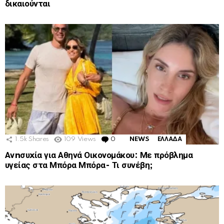
δικαιούνται
1.5k
Shares
109
Views
0
Comments
NEWS
ΕΛΛΑΔΑ
Ανnσυxία για Αθηνά Οικονομάκου: Με πρόβλημα
υγείας στα Μπόρα Μπόρα- Τι συνέβη;