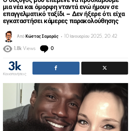
Ο σύζυγός μου επέμενε να προσλάβουμε
μια νέα και όμορφη νταντά ενώ ήμουν σε
επαγγελματικό ταξίδι – Δεν ήξερε ότι είχα
εγκαταστήσει κάμερες παρακολούθησης
Από
Κώστας Σαμαράς
10 Ιανουαρίου 2025, 20:42
Comments
1.8k
Views
0
3k
Κοινοποιήσεις