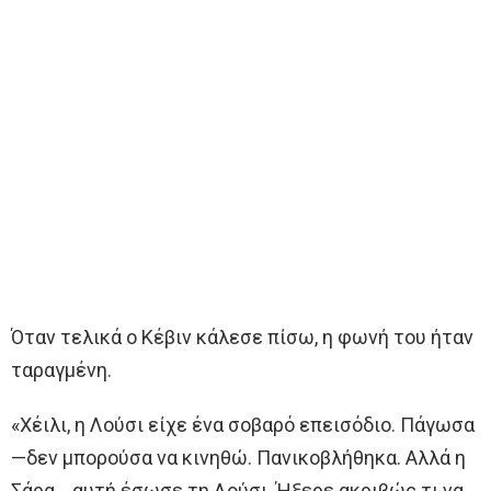
Όταν τελικά ο Κέβιν κάλεσε πίσω, η φωνή του ήταν
ταραγμένη.
«Χέιλι, η Λούσι είχε ένα σοβαρό επεισόδιο. Πάγωσα
—δεν μπορούσα να κινηθώ. Πανικοβλήθηκα. Αλλά η
Σάρα… αυτή έσωσε τη Λούσι. Ήξερε ακριβώς τι να