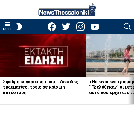
facebook
twitter
instagram
youtube
S
SWITCH
Menu
SKIN
LATEST
STORIES
Σφοδρή σύγκρουση τραμ – Δεκάδες
«Θα είναι ένα τριήμε
τραυματίες, τρεις σε κρίσιμη
“Τρελάθηκαν” οι μετ
κατάσταση
αυτό που έρχεται στο