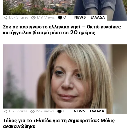
1.8k
Shares
179
Views
0
Comments
NEWS
ΕΛΛΑΔΑ
Σοκ σε πασίγνωστο ελληνικό νησί – Οκτώ γυναίκες
κατήγγειλαν βiaσμό μέσα σε 20 ημέρες
1.1k
Shares
199
Views
0
Comments
NEWS
ΕΛΛΑΔΑ
Τέλος για το «Ελπίδα για τη Δημοκρατία»: Μόλις
ανακοινώθηκε