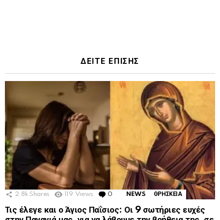
ΔΕΙΤΕ ΕΠΙΣΗΣ
2.8k
Shares
119
Views
0
Comments
NEWS
ΘΡΗΣΚΕΙΑ
Τις έλεγε και ο Άγιος Παΐσιος: Οι 9 σωτήριες ευχές
στην Παναγιά μας, για να λάβουμε την βοήθεια της, σε