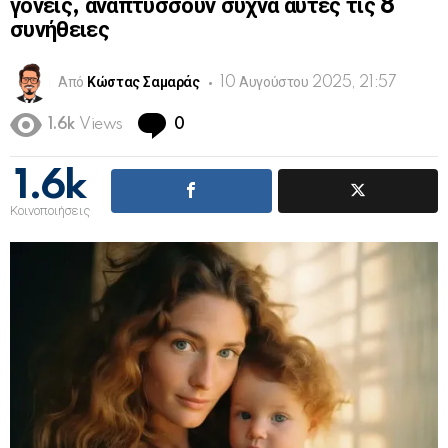
γονείς, αναπτύσσουν συχνά αυτές τις 8
συνήθειες
Από
Κώστας Σαμαράς
10 Αυγούστου 2025, 21:57
Comments
1.6k
Views
0
1.6k
Κοινοποιήσεις