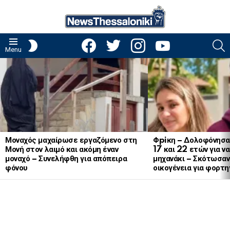
facebook
twitter
instagram
youtube
S
SWITCH
Menu
SKIN
LATEST
STORIES
Μοναχός μαχαίρωσε εργαζόμενο στη
Φpiκη – Δολοφόνησα
Μονή στον λαιμό και ακόμη έναν
17 και 22 ετών για ν
μοναχό – Συνελήφθη για απόπειρα
μηχανάκι – Σκότωσαν 
φόνου
οικογένεια για φορτη