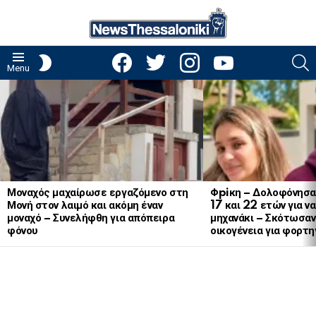
facebook
twitter
instagram
youtube
S
SWITCH
Menu
SKIN
LATEST
STORIES
Μοναχός μαχαίρωσε εργαζόμενο στη
Φpiκη – Δολοφόνησα
Μονή στον λαιμό και ακόμη έναν
17 και 22 ετών για ν
μοναχό – Συνελήφθη για απόπειρα
μηχανάκι – Σκότωσαν 
φόνου
οικογένεια για φορτη