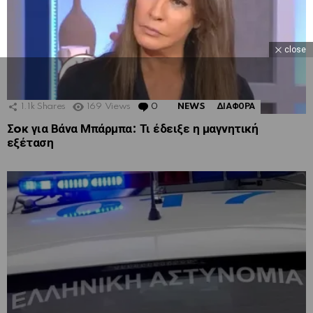
close
1.1k
Shares
169
Views
0
Comments
NEWS
ΔΙΑΦΟΡΑ
Σoκ για Βάνα Μπάρμπα: Τι έδειξε η μαγνητική
εξέταση