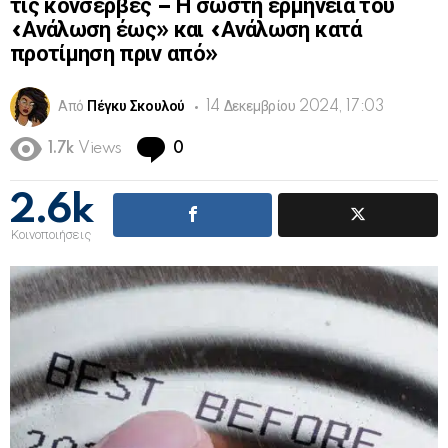
τις κονσέρβες – Η σωστή ερμηνεία του
«Ανάλωση έως» και «Ανάλωση κατά
προτίμηση πριν από»
Από
Πέγκυ Σκουλού
14 Δεκεμβρίου 2024, 17:03
Comments
1.7k
Views
0
2.6k
Κοινοποιήσεις