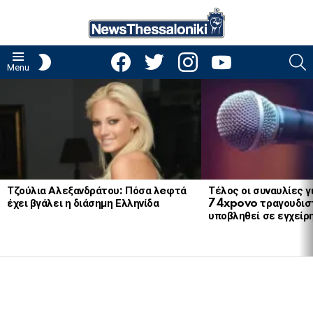
facebook
twitter
instagram
youtube
S
SWITCH
Menu
SKIN
LATEST
STORIES
Τζούλια Αλεξανδράτου: Πόσα λeφτά
Τέλος οι συναυλίες γ
έχει βγάλει η διάσημη Ελληνίδα
74xpovo τραγουδισ
υποβληθεί σε εγχείρ