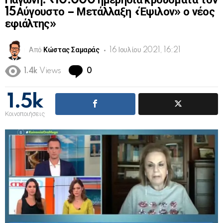
Παγώνη: «10.000 ημερήσια κρούσματα τον
15Αύγουστο – Μετάλλαξη «Έψιλον» ο νέος
εφιάλτης»
Από
Κώστας Σαμαράς
16 Ιουλίου 2021, 16:21
Comments
1.4k
Views
0
1.5k
Κοινοποιήσεις