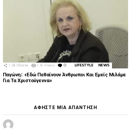
1.3k
Shares
1.1k
Views
0
Comments
LIFESTYLE
NEWS
Παγώνη: «Εδώ Πεθαίνουν Άνθρωποι Και Εμείς Μιλάμε
Για Τα Χριστούγεννα»
ΑΦΉΣΤΕ ΜΙΑ ΑΠΆΝΤΗΣΗ