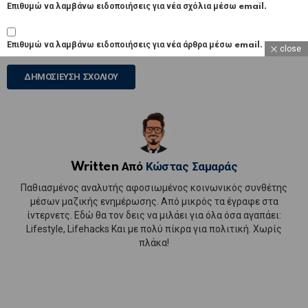
Επιθυμώ να λαμβάνω ειδοποιήσεις για νέα σχόλια μέσω email.
Επιθυμώ να λαμβάνω ειδοποιήσεις για νέα άρθρα μέσω email.
close
Written Από
Κώστας Σαμαράς
Παθιασμένος αναλυτής αφοσιωμένος κοινωνικός συνθέτης
μέσων μαζικής ενημέρωσης. Από μικρός τα έγραφε στα
ίντερνετς. Εδώ θα τον δεις να μιλάει για όλα όσα αγαπάει:
Lifestyle, Lifehacks Και με πολύ πίκρα για πολιτική. Χωρίς
πλάκα!