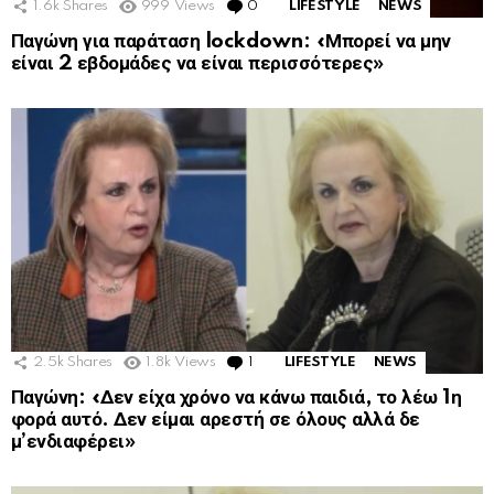
1.6k
Shares
999
Views
0
Comments
LIFESTYLE
NEWS
Παγώνη για παράταση lockdown: «Μπορεί να μην
είναι 2 εβδομάδες να είναι περισσότερες»
2.5k
Shares
1.8k
Views
1
Comment
LIFESTYLE
NEWS
Παγώνη: «Δεν είχα χρόνο να κάνω παιδιά, το λέω 1η
φορά αυτό. Δεν είμαι αρεστή σε όλους αλλά δε
μ’ενδιαφέρει»