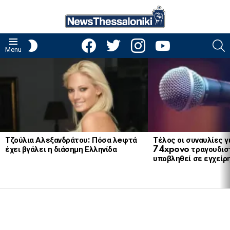
facebook
twitter
instagram
youtube
S
SWITCH
Menu
SKIN
LATEST
STORIES
Τζούλια Αλεξανδράτου: Πόσα λeφτά
Τέλος οι συναυλίες γ
έχει βγάλει η διάσημη Ελληνίδα
74xpovo τραγουδισ
υποβληθεί σε εγχείρ