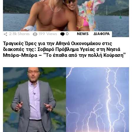
2.8k
Shares
199
Views
0
Comments
NEWS
ΔΙΑΦΟΡΑ
Τραγικές Ώρες για την Αθηνά Οικονομάκου στις
διακοπές της: Σοβαρό Πρόβλημα Υγείας στη Νησιά
Μπόρα-Μπόρα – “Το έπαθα από την πολλή Κούραση”