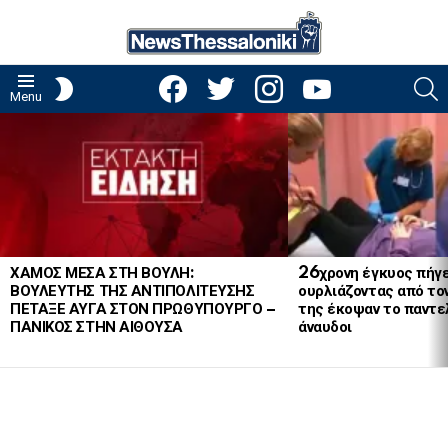
facebook
twitter
instagram
youtube
S
SWITCH
Menu
SKIN
LATEST
STORIES
ΧΑΜΟΣ ΜΕΣΑ ΣΤΗ ΒΟΥΛΗ:
26χρονη έγκυος πήγε
ΒΟΥΛΕΥΤΗΣ ΤΗΣ ΑΝΤΙΠΟΛΙΤΕΥΣΗΣ
ουρλιάζοντας από το
ΠΕΤΑΞΕ ΑΥΓΑ ΣΤΟΝ ΠΡΩΘΥΠΟΥΡΓΟ –
της έκοψαν το παντελ
ΠΑΝΙΚΟΣ ΣΤΗΝ ΑΙΘΟΥΣΑ
άναυδοι