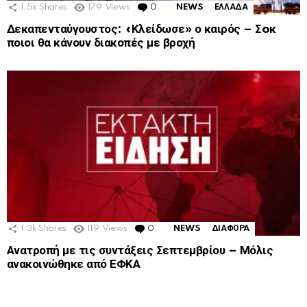
1.5k
Shares
179
Views
0
Comments
NEWS
ΕΛΛΑΔΑ
Δεκαπενταύγουστος: «Κλείδωσε» ο καιρός – Σoκ
ποιοι θα κάνουν διακοπές με βροχή
1.3k
Shares
119
Views
0
Comments
NEWS
ΔΙΑΦΟΡΑ
Ανατροπή με τις συντάξεις Σεπτεμβρίου – Μόλις
ανακοινώθηκε από ΕΦΚΑ