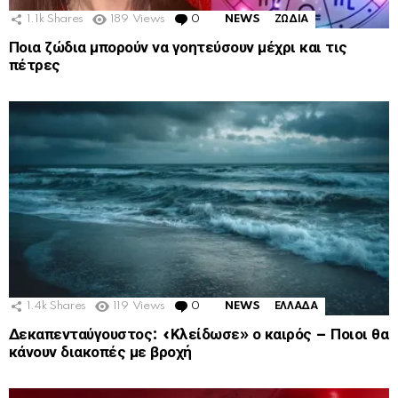
1.1k
Shares
189
Views
0
Comments
NEWS
ΖΩΔΙΑ
Ποια ζώδια μπορούν να γοητεύσουν μέχρι και τις
πέτρες
1.4k
Shares
119
Views
0
Comments
NEWS
ΕΛΛΑΔΑ
Δεκαπενταύγουστος: «Κλείδωσε» ο καιρός – Ποιοι θα
κάνουν διακοπές με βροχή