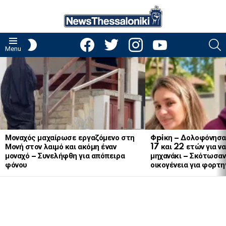
facebook
twitter
instagram
youtube
S
SWITCH
Menu
SKIN
LATEST
STORIES
Μοναχός μαχαίρωσε εργαζόμενο στη
Φpiκη – Δολοφόνησα
Μονή στον λαιμό και ακόμη έναν
17 και 22 ετών για ν
μοναχό – Συνελήφθη για απόπειρα
μηχανάκι – Σκότωσαν 
φόνου
οικογένεια για φορτη