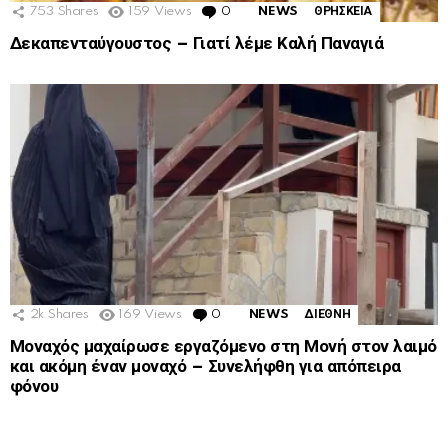
753
Shares
159
Views
0
Comments
NEWS
ΘΡΗΣΚΕΙΑ
Δεκαπενταύγουστος – Γιατί λέμε Καλή Παναγιά
2k
Shares
169
Views
0
Comments
NEWS
ΔΙΕΘΝΗ
Μοναχός μαχαίρωσε εργαζόμενο στη Μονή στον λαιμό
και ακόμη έναν μοναχό – Συνελήφθη για απόπειρα
φόνου