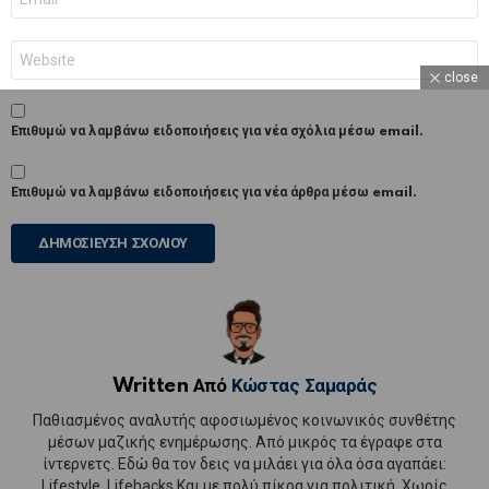
*
Ιστότοπος
close
Επιθυμώ να λαμβάνω ειδοποιήσεις για νέα σχόλια μέσω email.
Επιθυμώ να λαμβάνω ειδοποιήσεις για νέα άρθρα μέσω email.
Written Από
Κώστας Σαμαράς
Παθιασμένος αναλυτής αφοσιωμένος κοινωνικός συνθέτης
μέσων μαζικής ενημέρωσης. Από μικρός τα έγραφε στα
ίντερνετς. Εδώ θα τον δεις να μιλάει για όλα όσα αγαπάει:
Lifestyle, Lifehacks Και με πολύ πίκρα για πολιτική. Χωρίς