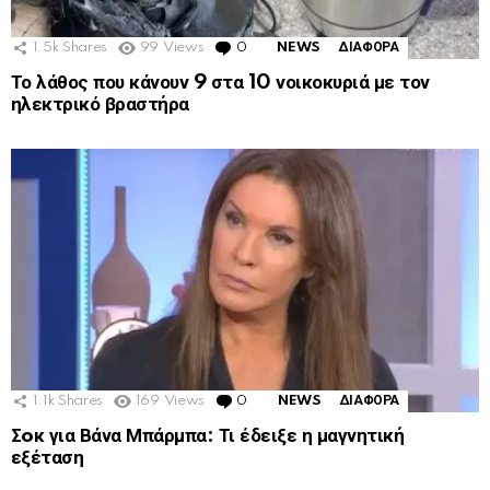
1.5k
Shares
99
Views
0
Comments
NEWS
ΔΙΑΦΟΡΑ
Το λάθος που κάνουν 9 στα 10 νοικοκυριά με τον
ηλεκτρικό βραστήρα
1.1k
Shares
169
Views
0
Comments
NEWS
ΔΙΑΦΟΡΑ
Σoκ για Βάνα Μπάρμπα: Τι έδειξε η μαγνητική
εξέταση