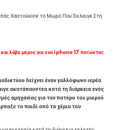
απάς Χαστούκiσε το Μωρό Που Έκλαιγε Στη
αι λάβε μέρος για ενα iphone 17 πατώντας
διαδικτύου δείχνει έναν γαλλόφωνο ιερέα
αιγε ακατάπαυστεα κατά τη διάρκεια ενός
μές αμηχανίας για τον πατέρα του μικρού
ρπαξε το παιδί από τα χέρια του
μια εκκλησία κατά τη διάρκεια τελετής