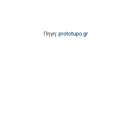
Πηγη:
prototupo.gr