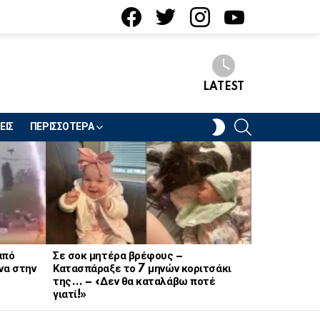
facebook
twitter
instagram
youtube
LATEST
SEARCH
SWITCH
ΕΙΣ
ΠΕΡΙΣΣΟΤΕΡΑ
SKIN
από
Σε σοκ μητέρα βρέφους –
Σοκ στον στ
να στην
Κατασπάραξε το 7 μηνών κοριτσάκι
21χρονη Να
της… – «Δεν θα καταλάβω ποτέ
γιατί!»