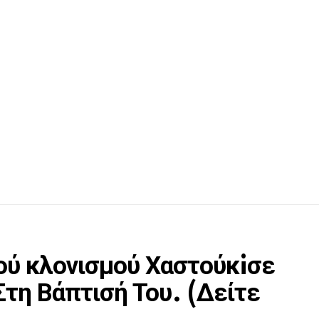
κού κλονισμού Χαστούκiσε
τη Βάπτισή Του. (Δείτε