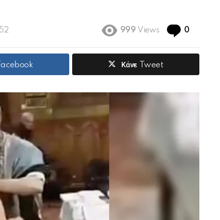
Commen
:52
999
Views
0
 Facebook
Κάνε Tweet