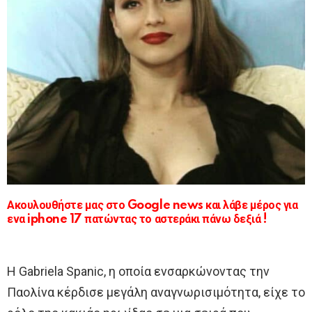
Ακουλουθήστε μας στο Google news και λάβε μέρος για
ενα iphone 17 πατώντας το αστεράκι πάνω δεξιά !
Η Gabriela Spanic, η οποία ενσαρκώνοντας την
Παολίνα κέρδισε μεγάλη αναγνωρισιμότητα, είχε το