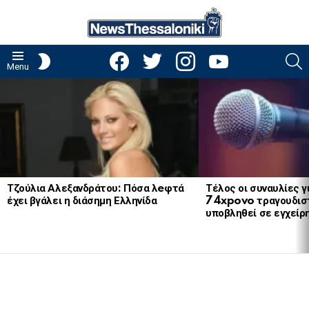
facebook
twitter
instagram
youtube
S
SWITCH
Menu
SKIN
LATEST
STORIES
Τζούλια Αλεξανδράτου: Πόσα λeφτά
Τέλος οι συναυλίες γ
έχει βγάλει η διάσημη Ελληνίδα
74xpovo τραγουδισ
υποβληθεί σε εγχείρ