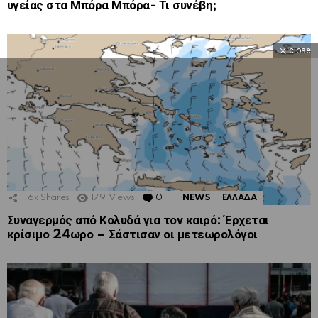
υγείας στα Μπόρα Μπόρα- Τι συνέβη;
close
1.6k
Shares
179
Views
0
Comments
NEWS
ΕΛΛΑΔΑ
Συναγερμός από Κολυδά για τον καιρό: Έρχεται
κρίσιμο 24ωρο – Σάστισαν οι μετεωρολόγοι