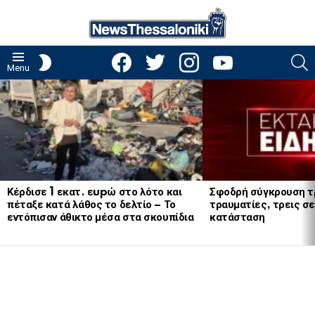
facebook
twitter
instagram
youtube
S
SWITCH
Menu
SKIN
LATEST
STORIES
Κέρδισε 1 εκατ. εupώ στο λότο και
Σφοδρή σύγκρουση τ
πέταξε κατά λάθος το δελτίο – Το
τραυματίες, τρεις σε
εντόπισαν άθικτο μέσα στα σκουπίδια
κατάσταση