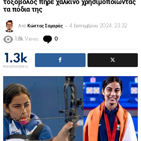
τοξοβόλος πήρε χάλκινο χρησιμοποιώντας
τα πόδια της
Από
Κώστας Σαμαράς
4 Σεπτεμβρίου 2024, 23:32
Comments
1.8k
Views
0
1.3k
Κοινοποιήσεις