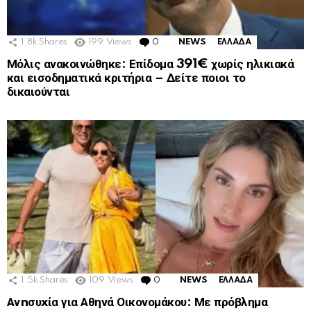
1.8k
Shares
199
Views
0
Comments
NEWS
ΕΛΛΑΔΑ
Μόλις ανακοινώθηκε: Επίδομα 391€ χωρίς ηλικιακά
και εισοδηματικά κριτήρια – Δείτε ποιοι το
δικαιούνται
1.5k
Shares
109
Views
0
Comments
NEWS
ΕΛΛΑΔΑ
Ανnσυxία για Αθηνά Οικονομάκου: Με πρόβλημα