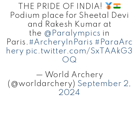
THE PRIDE OF INDIA!
Podium place for Sheetal Devi
and Rakesh Kumar at
the
@Paralympics
in
Paris.
#ArcheryInParis
#ParaArc
hery
pic.twitter.com/SxTAAkG3
OQ
— World Archery
(@worldarchery)
September 2,
2024