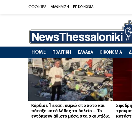
COOKIES
ΔΙΑΦΗΜΙΣΗ
ΕΠΙΚΟΙΝΩΝΙΑ
HOME
ΠΟΛΙΤΙΚΗ
ΕΛΛΑΔΑ
ΟΙΚΟΝΟΜΙΑ
Δ
LATEST
STORIES
Κέρδισε 1 εκατ. εupώ στο λότο και
Σφοδρή
πέταξε κατά λάθος το δελτίο – Το
τραυματ
εντόπισαν άθικτο μέσα στα σκουπίδια
κατάστ