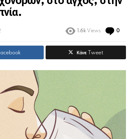
χόνδρων, στο άγχος, στην
πνία.
Commen
2
1.6k
Views
0
 Facebook
Κάνε Tweet