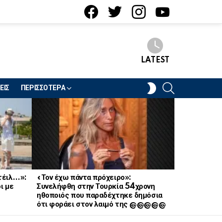
facebook
twitter
instagram
youtube
LATEST
SEARCH
SWITCH
ΕΙΣ
ΠΕΡΙΣΣΟΤΕΡΑ
SKIN
κτέιλ…»:
«Τον έχω πάντα πρόχειρο»:
Έσκασε «βό
ι με
Συνελήφθη στην Τουρκία 54χρονη
αγαπημένη 
ηθοποιός που παραδέχτηκε δημόσια
ερωτική σχέ
ότι φοράει στον λαιμό της @@@@@
κανείς δεν 