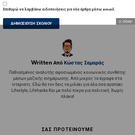
Επιθυμώ να λαμβάνω ειδοποιήσεις για νέα άρθρα μέσω email.
close
Written Από
Κώστας Σαμαράς
Παθιασμένος αναλυτής αφοσιωμένος κοινωνικός συνθέτης
μέσων μαζικής ενημέρωσης. Από μικρός τα έγραφε στα
ίντερνετς. Εδώ θα τον δεις να μιλάει για όλα όσα αγαπάει:
Lifestyle, Lifehacks Και με πολύ πίκρα για πολιτική. Χωρίς
πλάκα!
ΣΑΣ ΠΡΟΤΕΙΝΟΥΜΕ