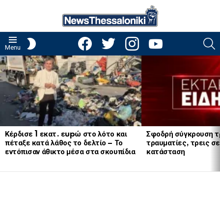
facebook
twitter
instagram
youtube
S
SWITCH
Menu
SKIN
LATEST
STORIES
Κέρδισε 1 εκατ. εupώ στο λότο και
Σφοδρή σύγκρουση τ
πέταξε κατά λάθος το δελτίο – Το
τραυματίες, τρεις σε
εντόπισαν άθικτο μέσα στα σκουπίδια
κατάσταση