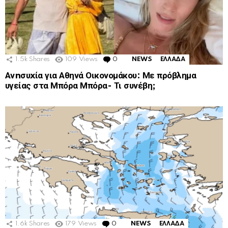
1.5k
Shares
109
Views
0
Comments
NEWS
ΕΛΛΑΔΑ
Ανnσυxία για Αθηνά Οικονομάκου: Με πρόβλημα
υγείας στα Μπόρα Μπόρα- Τι συνέβη;
1.6k
Shares
179
Views
0
Comments
NEWS
ΕΛΛΑΔΑ