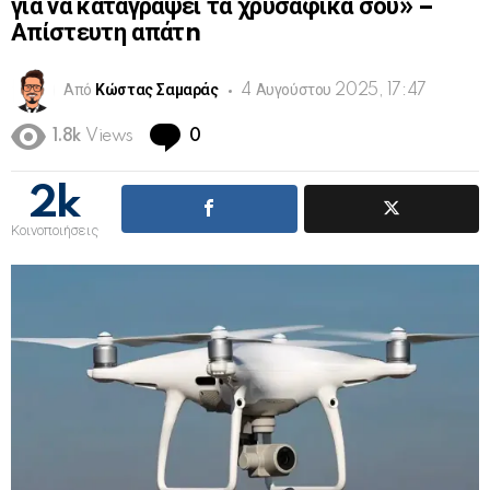
για να καταγράψει τα χρυσαφικά σου» –
Απίστευτη απάτn
Από
Κώστας Σαμαράς
4 Αυγούστου 2025, 17:47
Comments
1.8k
Views
0
2k
Κοινοποιήσεις