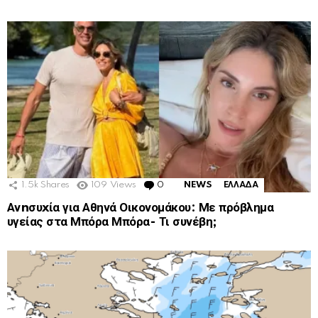
1.5k
Shares
109
Views
0
Comments
NEWS
ΕΛΛΑΔΑ
Ανnσυxία για Αθηνά Οικονομάκου: Με πρόβλημα
υγείας στα Μπόρα Μπόρα- Τι συνέβη;