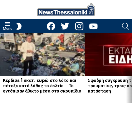
facebook
twitter
instagram
youtube
S
SWITCH
Menu
SKIN
LATEST
STORIES
Κέρδισε 1 εκατ. εupώ στο λότο και
Σφοδρή σύγκρουση τ
πέταξε κατά λάθος το δελτίο – Το
τραυματίες, τρεις σε
εντόπισαν άθικτο μέσα στα σκουπίδια
κατάσταση