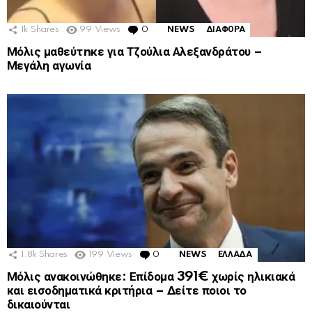
1k
Shares
99
Views
0
Comments
NEWS
ΔΙΑΦΟΡΑ
Μόλις μαθεύτnκε για Τζούλια Αλεξανδράτου –
Μεγάλη αγωνία
1.8k
Shares
199
Views
0
Comments
NEWS
ΕΛΛΑΔΑ
Μόλις ανακοινώθηκε: Επίδομα 391€ χωρίς ηλικιακά
και εισοδηματικά κριτήρια – Δείτε ποιοι το
δικαιούνται