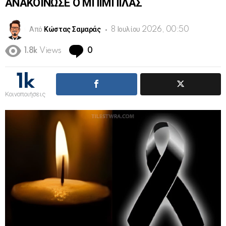
ΑΝΑΚΟΙΝΩΣΕ Ο ΜΠΙΜΠΙΛΑΣ
Από
Κώστας Σαμαράς
8 Ιουλίου 2026, 00:50
Comments
1.8k
Views
0
1k
Κοινοποιήσεις