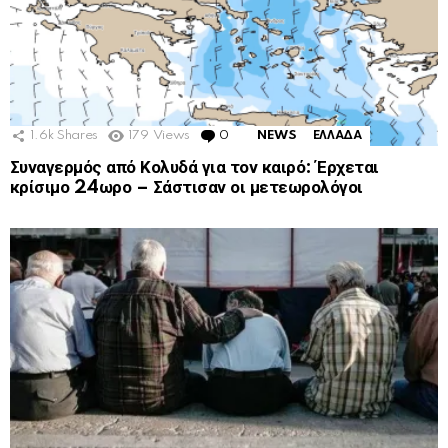
1.6k
Shares
179
Views
0
Comments
NEWS
ΕΛΛΑΔΑ
Συναγερμός από Κολυδά για τον καιρό: Έρχεται
κρίσιμο 24ωρο – Σάστισαν οι μετεωρολόγοι