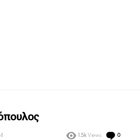
λόπουλος
Commen
54
1.5k
Views
0