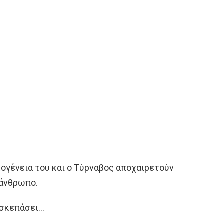
ικογένεια του και ο Τύρναβος αποχαιρετούν
 άνθρωπο.
 σκεπάσει…