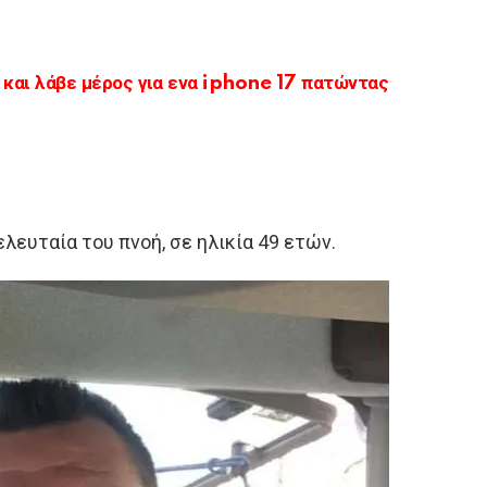
αι λάβε μέρος για ενα iphone 17 πατώντας
ευταία του πνοή, σε ηλικία 49 ετών.