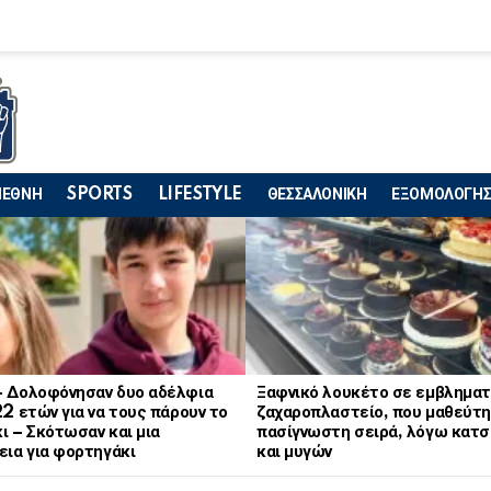
ΙΕΘΝΗ
SPORTS
LIFESTYLE
ΘΕΣΣΑΛΟΝΙΚΗ
ΕΞΟΜΟΛΟΓΗΣ
– Δολοφόνησαν δυο αδέλφια
Ξαφνικό λουκέτο σε εμβληματ
22 ετών για να τους πάρουν το
ζαχαροπλαστείο, που μαθεύτη
ι – Σκότωσαν και μια
πασίγνωστη σειρά, λόγω κατ
εια για φορτηγάκι
και μυγών