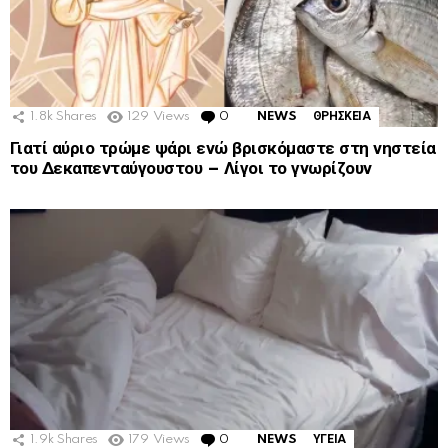
1.8k
Shares
129
Views
0
Comments
NEWS
ΘΡΗΣΚΕΙΑ
Γιατί αύριο τρώμε ψάρι ενώ βρισκόμαστε στη νηστεία
του Δεκαπενταύγουστου – Λίγοι το γνωρίζουν
1.9k
Shares
179
Views
0
Comments
NEWS
ΥΓΕΙΑ