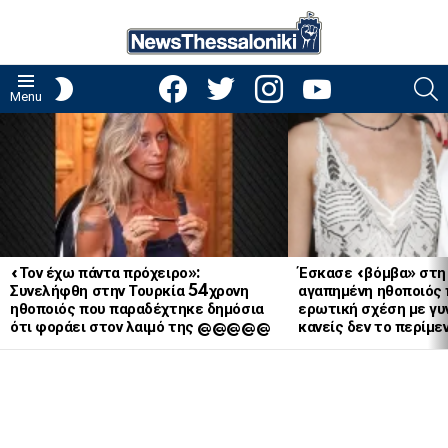
facebook
twitter
instagram
youtube
S
SWITCH
Menu
SKIN
LATEST
STORIES
«Τον έχω πάντα πρόχειρο»:
Έσκασε «βόμβα» στη
Συνελήφθη στην Τουρκία 54χρονη
αγαπημένη ηθοποιός 
ηθοποιός που παραδέχτηκε δημόσια
ερωτική σχέση με γυν
ότι φοράει στον λαιμό της @@@@@
κανείς δεν το περίμε