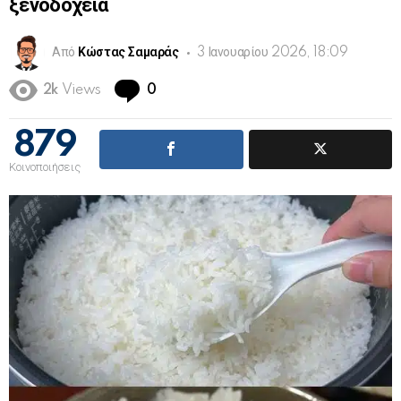
ξενοδοχεία
Από
Κώστας Σαμαράς
3 Ιανουαρίου 2026, 18:09
Comments
2k
Views
0
879
Κοινοποιήσεις