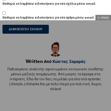
Επιθυμώ να λαμβάνω ειδοποιήσεις για νέα σχόλια μέσω email.
close
Επιθυμώ να λαμβάνω ειδοποιήσεις για νέα άρθρα μέσω email.
Written Από
Κώστας Σαμαράς
Παθιασμένος αναλυτής αφοσιωμένος κοινωνικός συνθέτης
μέσων μαζικής ενημέρωσης. Από μικρός τα έγραφε στα
ίντερνετς. Εδώ θα τον δεις να μιλάει για όλα όσα αγαπάει:
Lifestyle, Lifehacks Και με πολύ πίκρα για πολιτική. Χωρίς
πλάκα!