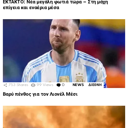
ΕΚΤΑΚΤΟ: Νέα μεγάλη φωτιά τώρα – Στη μάχη
επίγεια και εναέρια μέσα
753
Shares
99
Views
0
Comments
NEWS
ΔΙΕΘΝΗ
Βαρύ πένθος για τον Λιονέλ Μέσι