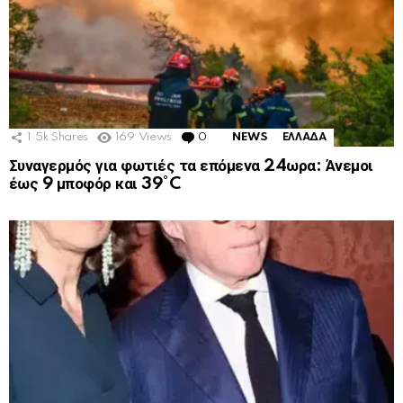
1.5k
Shares
169
Views
0
Comments
NEWS
ΕΛΛΑΔΑ
Συναγερμός για φωτιές τα επόμενα 24ωρα: Άνεμοι
έως 9 μποφόρ και 39°C