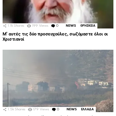
1.1k
Shares
199
Views
0
Comments
NEWS
ΘΡΗΣΚΕΙΑ
Μ’ αυτές τις δύο προσευχούλες, σωζόμαστε όλοι οι
Χριστιανοί
1.5k
Shares
179
Views
0
Comments
NEWS
ΕΛΛΑΔΑ