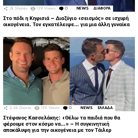
2k
Shares
139
Views
0
Comments
NEWS
ΔΙΑΦΟΡΑ
Στο πόδι η Κηφισιά – Διαζύγιο «σεισμός» σε ισχυρή
οικογένεια. Τον εγκατέλειψε… για μια άλλη γυναίκα
2.6k
Shares
139
Views
0
Comments
NEWS
ΕΛΛΑΔΑ
Στέφανος Κασσελάκης: «Θέλω τα παιδιά που θα
φέρουμε στον κόσμο να…» – Η συγκινητική
αποκάλυψη για την οικογένεια με τον Τάιλερ