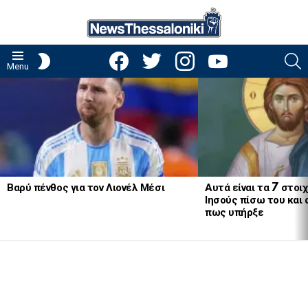
facebook
twitter
instagram
youtube
S
SWITCH
Menu
SKIN
LATEST
STORIES
Βαρύ πένθος για τον Λιονέλ Μέσι
Αυτά είναι τα 7 στοι
Ιησούς πίσω του και
πως υπήρξε