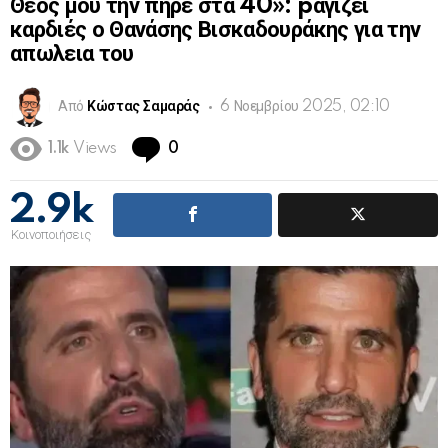
Θεός μού την πήρε στα 40»: pαγιζει
καρδιές ο Θανάσης Βισκαδουράκης για την
απωλεια του
Από
Κώστας Σαμαράς
6 Νοεμβρίου 2025, 02:10
Comments
1.1k
Views
0
2.9k
Κοινοποιήσεις