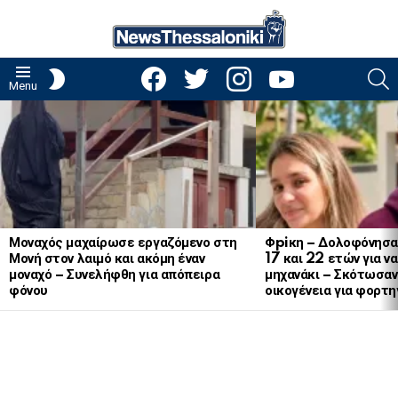
facebook
twitter
instagram
youtube
S
SWITCH
Menu
SKIN
LATEST
STORIES
Μοναχός μαχαίρωσε εργαζόμενο στη
Φpiκη – Δολοφόνησα
Μονή στον λαιμό και ακόμη έναν
17 και 22 ετών για ν
μοναχό – Συνελήφθη για απόπειρα
μηχανάκι – Σκότωσαν 
φόνου
οικογένεια για φορτη