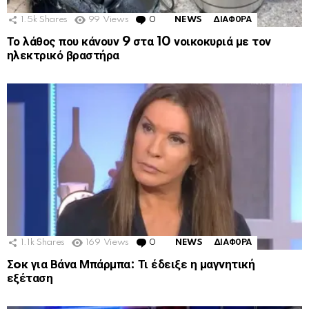
1.5k
Shares
99
Views
0
Comments
NEWS
ΔΙΑΦΟΡΑ
Το λάθος που κάνουν 9 στα 10 νοικοκυριά με τον
ηλεκτρικό βραστήρα
1.1k
Shares
169
Views
0
Comments
NEWS
ΔΙΑΦΟΡΑ
Σoκ για Βάνα Μπάρμπα: Τι έδειξε η μαγνητική
εξέταση