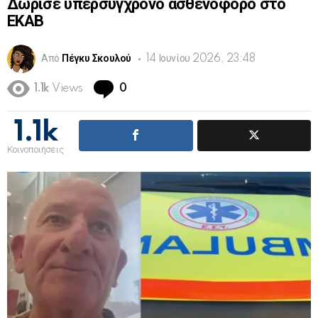
Δώρισε υπερσύγχρονο ασθενοφόρο στο
ΕΚΑΒ
Από
Πέγκυ Σκουλού
14 Ιουνίου 2026, 23:48
Comments
1.1k
Views
0
1.1k
Κοινοποιήσεις