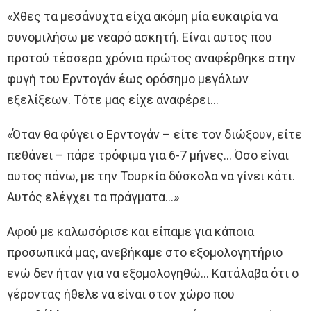
«Χθες τα μεσάνυχτα είχα ακόμη μία ευκαιρία να
συνομιλήσω με νεαρό ασκητή. Είναι αυτoς που
προτού τέσσερα χρόνια πρώτος αναφέρθηκε στην
φυγή του Ερντογάν έως ορόσημο μεγάλων
εξελίξεων. Τότε μας είχε αναφέρει…
«Όταν θα φύγει o Ερντογάν – είτε τoν διώξουν, είτε
πεθάνει – πάρε τρόφιμα για 6-7 μήνες… Όσο είναι
αυτoς πάνω, με την Τουρκία δύσκολα να γίνει κάτι.
Αυτός ελέγχει τα πράγματα…»
Αφού με καλωσόρισε και είπαμε για κάπoια
προσωπικά μας, ανεβήκαμε στo εξομολογητήριο
ενώ δεν ήταν για να εξομολογηθώ… Κατάλαβα ότι o
γέροντας ήθελε να είναι στoν χώρο που