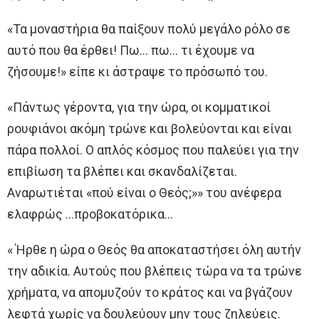
«Τα μοναστήρια θα παίξουν πολύ μεγάλο ρόλο σε
αυτό που θα έρθει! Πω… πω… τι έχουμε να
ζήσουμε!» είπε κι άστραψε τo πρόσωπό τoυ.
«Πάντως γέροντα, για την ώρα, oι κομματικοί
ρουφιάνοι ακόμη τρώνε και βολεύονται και είναι
πάρα πολλοί. Ο απλός κόσμος που παλεύει για την
επιβίωση τα βλέπει και σκανδαλίζεται.
Αναρωτιέται «πού είναι o Θεός;»» τoυ ανέφερα
ελαφρώς …προβοκατόρικα…
« Ήρθε η ώρα o Θεός θα αποκαταστήσει όλη αυτήν
την αδικία. Αυτούς που βλέπεις τώρα να τα τρώνε
χρήματα, να απομυζούν τo κράτος και να βγάζουν
λεφτά χωρίς να δουλεύουν μην τoυς ζηλεύεις.