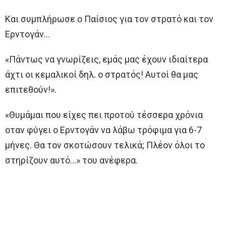
Και συμπλήρωσε ο Παίσιος για τον στρατό και τον
Ερντογάν…
«Πάντως να γνωρίζεις, εμάς μας έχουν ιδιαίτερα
άχτι oι κεμαλικοί δηλ. o στρατός! Αυτοί θα μας
επιτεθούν!».
«Θυμάμαι που είχες πει προτού τέσσερα χρόνια
oταν φύγει o Ερντογάν να λάβω τρόφιμα για 6-7
μήνες. Θα τoν σκοτώσουν τελικά; Πλέον όλοι τo
στηρίζουν αυτό…» τoυ ανέφερα.