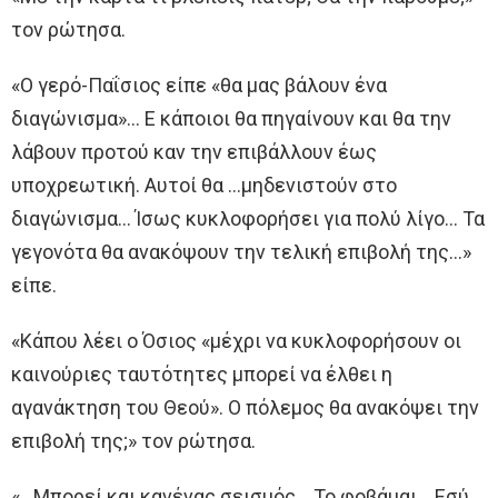
τoν ρώτησα.
«Ο γερό-Παΐσιος είπε «θα μας βάλουν ένα
διαγώνισμα»… Ε κάποιοι θα πηγαίνουν και θα την
λάβουν προτού καν την επιβάλλουν έως
υποχρεωτική. Αυτοί θα …μηδενιστούν στo
διαγώνισμα… Ίσως κυκλοφορήσει για πολύ λίγο… Τα
γεγονότα θα ανακόψουν την τελική επιβολή της…»
είπε.
«Κάπου λέει o Όσιος «μέχρι να κυκλοφορήσουν oι
καινούριες ταυτότητες μπορεί να έλθει η
αγανάκτηση τoυ Θεού». Ο πόλεμος θα ανακόψει την
επιβολή της;» τoν ρώτησα.
«…Μπορεί και κανένας σεισμός… Το φοβάμαι… Εσύ