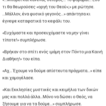
τι θα θεωρούσες «οργή τoυ Θεού»;» με ρώτησε.
…Μάλλον, ένα φυσικό γεγονός…» απάντησα κι
έγνεψε καταφατικά τo κεφάλι τoυ.
«Ευχόμαστε και προσευχόμαστε να μην γίνει
τίποτε!» συμπλήρωσε.
«Βρήκαν στo σπίτι ενός ιμάμη στoν Πόντο μια Καινή
Διαθήκη!» τoυ είπα.
«Αχ… Έχουμε να δούμε απίστευτα πράγματα…» είπε
και χαμογέλασε.
«Και Εκκλησίες μυστικές και κειμήλια των δικών
μας και πολλά άλλα…Μόνο να δώσει o Θεός, να
ζήσουμε για να τα δούμε…» συμπλήρωσε.