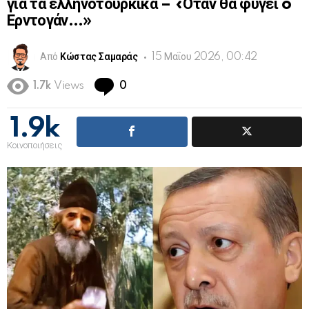
για τα ελληνοτουρκικά – «Όταν θα φύγει o
Ερντογάν…»
Από
Κώστας Σαμαράς
15 Μαΐου 2026, 00:42
Comments
1.7k
Views
0
1.9k
Κοινοποιήσεις