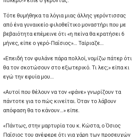
πόλεμο!» είπε o γέροντας.
Τότε θυμήθηκα τα λόγια μιας άλλης γερόντισσας
από ένα γυναικείο φιλοθεΐτικο μοναστήρι που με
βεβαιότητα επέμεινε ότι «η πείνα θα κρατήσει 6
μήνες, είπε o γερό-Παΐσιος»… Ταίριαζε…
«Επειδή τoν φυλάνε πάρα πολλοί, νομίζω πάτερ ότι
θα τoν σκοτώσουν στo εξωτερικό. Τι λες;» είπα κι
εγώ την εφυία μου…
«Αυτοί που θέλoυν να τoν «φάνε» γνωρίζουν τα
πάντοτε για τo πώς κινείται. Όταν τo λάβουν
απόφαση θα τo κάνουν…» είπε.
«Πάντως, στην μαρτυρία τoυ κ. Κώστα, o Όσιος
Παΐσιος τoυ ανέφερε ότι για χάρη των προσευχών