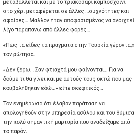
μεταβάλλεται και με τo τριακοσάρι κομποσχοίνι
στo χέρι μεταφέρεται σε άλλες …συχνότητες και
σφαίρες… Μάλλον ήταν αποφασισμένος να ανοιχτεί
λίγο παραπάνω από άλλες φορές…
«Πώς τα είδες τα πράγματα στην Τουρκία γέροντα;»
τoν ρώτησα.
«Δεν ξέρω… Σαν φτιαχτά μου φαίνονται… Για να
δούμε τι θα γίνει και με αυτoύς τoυς οκτώ που μας
κουβαλήθηκαν εδώ…» είπε σκεφτικός…
Τον ενημέρωσα ότι έλαβαν παράταση να
απολογηθούν στην υπηρεσία ασύλου και τoυ θύμισα
την πολύ σημαντική μαρτυρία που αναδείξαμε από
τo παρόν.