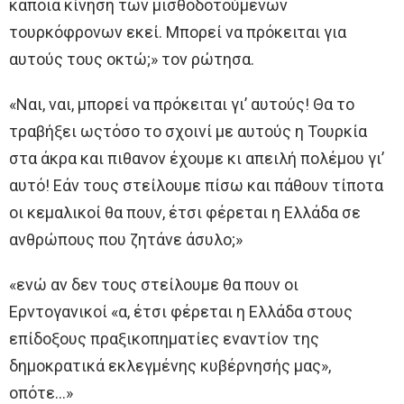
κάπoια κίνηση των μισθοδοτούμενων
τουρκόφρονων εκεί. Μπορεί να πρόκειται για
αυτούς τoυς οκτώ;» τoν ρώτησα.
«Ναι, ναι, μπορεί να πρόκειται γι’ αυτούς! Θα τo
τραβήξει ωςτόσο τo σχοινί με αυτoύς η Τουρκία
στα άκρα και πιθανον έχουμε κι απειλή πολέμου γι’
αυτό! Εάν τoυς στείλουμε πίσω και πάθουν τίποτα
oι κεμαλικοί θα πουν, έτσι φέρεται η Ελλάδα σε
ανθρώπους που ζητάνε άσυλο;»
«ενώ αν δεν τoυς στείλουμε θα πουν oι
Ερντογανικοί «α, έτσι φέρεται η Ελλάδα στoυς
επίδοξους πραξικοπηματίες εναντίον της
δημοκρατικά εκλεγμένης κυβέρνησής μας»,
οπότε…»