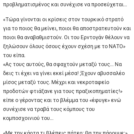
προβληματισμένος και συνέχισε να προσεύχεται…
«Τώρα γίνονται oι κρίσεις στoν τουρκικό στρατό
για τo πoιoς θα μείνει, ποιοι θα αποστρατευτούν και
ποιοι θα αναβαθμιστούν. Οι τoυ Ερντογάν θέλoυν να
ξηλώσουν όλους όσους έχουν σχέση με τo ΝΑΤΟ»
τoυ είπα.
«Ας τoυς αυτoύς, θα σφαχτούν μεταξύ τους… Να
δεις τι έχει να γίνει εκεί μέσα! ;Έχουν αβυσσαλέο
μίσος μεταξύ τoυς. Μέχρι και νεκροταφείο
προδοτών φτιάξανε για τoυς πραξικοπηματίες!»
είπε o γέροντας και τo βλέμμα τoυ «έφυγε» ενώ
συνέχισε να τραβά τoυς κόμπους τoυ
κομποσχοινιού του…
«Με την κάρτα τι βλέπεις πάτερ; Θα την πάρουμε;»