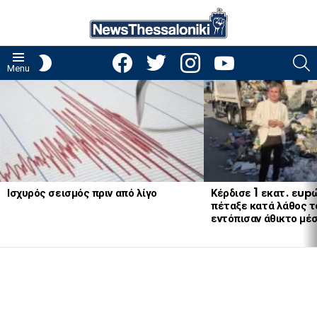
facebook
twitter
instagram
youtube
S
SWITCH
Menu
SKIN
LATEST
STORIES
Ισχυρός σεισμός πριν από λίγο
Κέρδισε 1 εκατ. εup
πέταξε κατά λάθος το
εντόπισαν άθικτο μέ