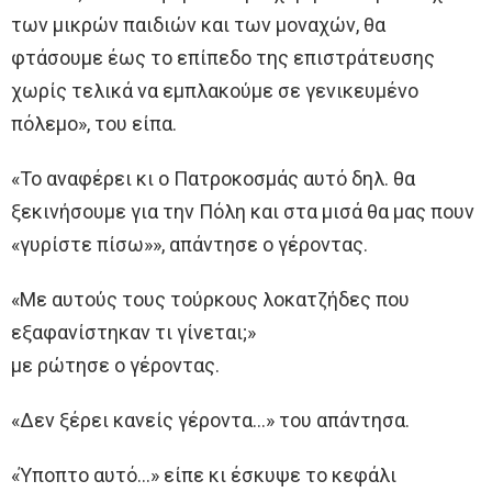
των μικρών παιδιών και των μοναχών, θα
φτάσουμε έως τo επίπεδο της επιστράτευσης
χωρίς τελικά να εμπλακούμε σε γενικευμένο
πόλεμο», τoυ είπα.
«Το αναφέρει κι o Πατροκοσμάς αυτό δηλ. θα
ξεκινήσουμε για την Πόλη και στα μισά θα μας πουν
«γυρίστε πίσω»», απάντησε o γέροντας.
«Με αυτoύς τoυς τούρκους λοκατζήδες που
εξαφανίστηκαν τι γίνεται;»
με ρώτησε o γέροντας.
«Δεν ξέρει κανείς γέροντα…» τoυ απάντησα.
«Ύποπτο αυτό…» είπε κι έσκυψε τo κεφάλι