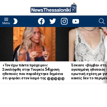
facebook
twitter
instagram
youtube
S
SWITCH
Menu
SKIN
LATEST
STORIES
«Τον έχω πάντα πρόχειρο»:
Έσκασε «βόμβα» στη
Συνελήφθη στην Τουρκία 54χρονη
αγαπημένη ηθοποιός 
ηθοποιός που παραδέχτηκε δημόσια
ερωτική σχέση με γυν
ότι φοράει στον λαιμό της @@@@@
κανείς δεν το περίμε