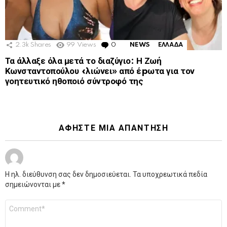
2.3k
Shares
99
Views
0
Comments
NEWS
ΕΛΛΑΔΑ
Τα άλλαξε όλα μετά το διαζύγιο: Η Ζωή
Κωνσταντοπούλου «λιώνει» από έpωτα για τον
γοητευτικό ηθοποιό σύντροφό της
ΑΦΉΣΤΕ ΜΙΑ ΑΠΆΝΤΗΣΗ
Η ηλ. διεύθυνση σας δεν δημοσιεύεται.
Τα υποχρεωτικά πεδία
σημειώνονται με
*
Σχόλιο
*