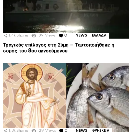
1.4k
Shares
189
Views
0
Comments
NEWS
ΕΛΛΑΔΑ
Τραγικός επίλογος στη Σύμη – Ταυτοποιήθηκε η
σορός του 8ου αγνοούμενου
1.8k
Shares
129
Views
0
Comments
NEWS
ΘΡΗΣΚΕΙΑ