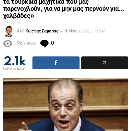
τα τουρκικά μαχητικά που μας
παρενοχλούν, για να μην μας περνούν για…
χαλβάδες»
Από
Κώστας Σαμαράς
4 Μαΐου 2020, 17:57
Comments
1.9k
Views
0
2.1k
Κοινοποιήσεις