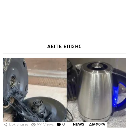
ΔΕΙΤΕ ΕΠΙΣΗΣ
1.5k
Shares
99
Views
0
Comments
NEWS
ΔΙΑΦΟΡΑ