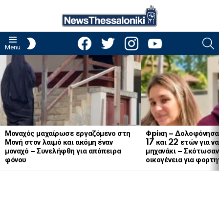
facebook
twitter
instagram
youtube
S
SWITCH
Menu
SKIN
LATEST
STORIES
Μοναχός μαχαίρωσε εργαζόμενο στη
Φpiκη – Δολοφόνησα
Μονή στον λαιμό και ακόμη έναν
17 και 22 ετών για ν
μοναχό – Συνελήφθη για απόπειρα
μηχανάκι – Σκότωσαν 
φόνου
οικογένεια για φορτη