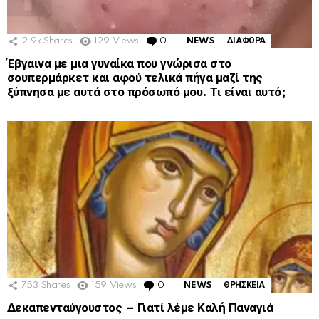
2.9k
Shares
129
Views
0
Comments
NEWS
ΔΙΑΦΟΡΑ
Έβγαινα με μια γυναίκα που γνώρισα στο
σουπερμάρκετ και αφού τελικά πήγα μαζί της
ξύπνησα με αυτά στο πρόσωπό μου. Τι είναι αυτό;
753
Shares
159
Views
0
Comments
NEWS
ΘΡΗΣΚΕΙΑ
Δεκαπενταύγουστος – Γιατί λέμε Καλή Παναγιά