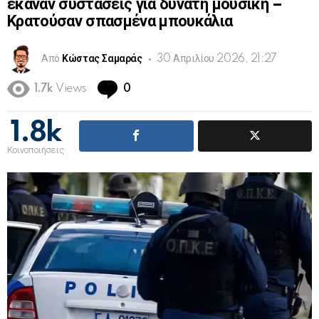
έκαναν συστάσεις για δυνατή μουσική –
Κρατούσαν σπασμένα μπουκάλια
Από
Κώστας Σαμαράς
30 Απριλίου 2026, 21:27
Comments
1.7k
Views
0
1.8k
Κοινοποιήσεις