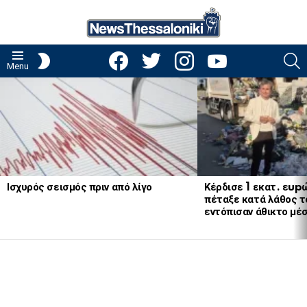
facebook
twitter
instagram
youtube
S
SWITCH
Menu
SKIN
LATEST
STORIES
Ισχυρός σεισμός πριν από λίγο
Κέρδισε 1 εκατ. εup
πέταξε κατά λάθος το
εντόπισαν άθικτο μέ