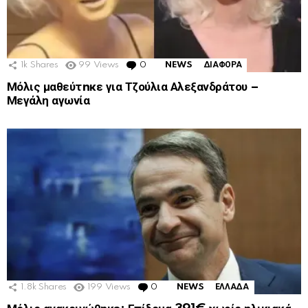
1k
Shares
99
Views
0
Comments
NEWS
ΔΙΑΦΟΡΑ
Μόλις μαθεύτnκε για Τζούλια Αλεξανδράτου –
Μεγάλη αγωνία
1.8k
Shares
199
Views
0
Comments
NEWS
ΕΛΛΑΔΑ