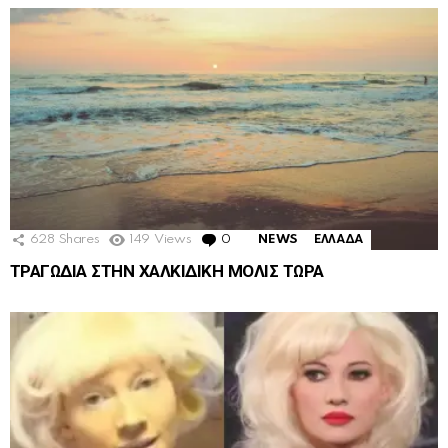
628
Shares
149
Views
0
Comments
NEWS
ΕΛΛΑΔΑ
ΤΡΑΓΩΔΙΑ ΣΤΗΝ ΧΑΛΚΙΔΙΚΗ ΜΟΛΙΣ ΤΩΡΑ