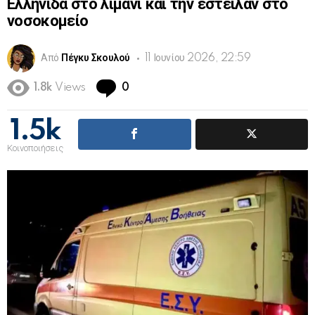
Ελληνίδα στο λιμάνι και την έστειλαν στο
νοσοκομείο
Από
Πέγκυ Σκουλού
11 Ιουνίου 2026, 22:59
Comments
1.8k
Views
0
1.5k
Κοινοποιήσεις