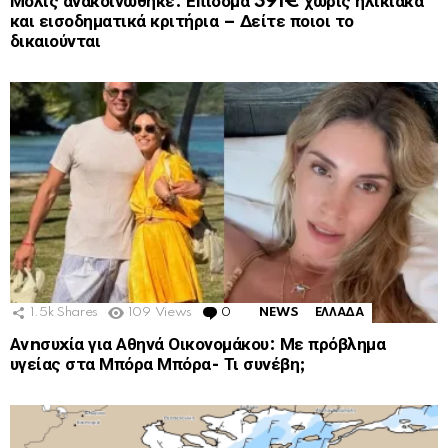
Μόλις ανακοινώθηκε: Επίδομα 391€ χωρίς ηλικιακά
και εισοδηματικά κριτήρια – Δείτε ποιοι το
δικαιούνται
1.5k
Shares
109
Views
0
Comments
NEWS
ΕΛΛΑΔΑ
Ανnσυxία για Αθηνά Οικονομάκου: Με πρόβλημα
υγείας στα Μπόρα Μπόρα- Τι συνέβη;