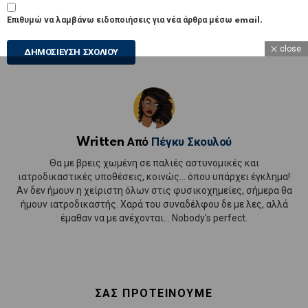
Επιθυμώ να λαμβάνω ειδοποιήσεις για νέα άρθρα μέσω email.
close
Written Από
Πέγκυ Σκουλού
Θα με βρεις χωμένη σε παλιές αστυνομικές και
ιατροδικαστικές υποθέσεις, κοινώς... όπου υπάρχει έγκλημα!
Αν δεν ήμουν η χείριστη όλων στις φυσικοχημείες, σήμερα θα
ήμουν ιατροδικαστής. Χαρά του συναδέλφου δε με λες, αλλά
έμαθαν να με ανέχονται... Nobody's perfect.
ΣΑΣ ΠΡΟΤΕΙΝΟΥΜΕ