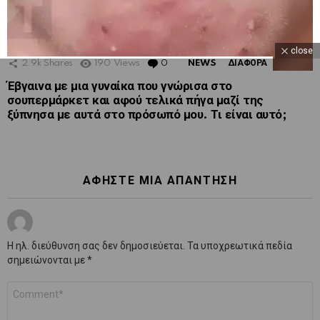
close
2.9k
Shares
190
Views
0
Comments
NEWS
ΔΙΑΦΟΡΑ
Έβγαινα με μια γυναίκα που γνώρισα στο
σουπερμάρκετ και αφού τελικά πήγα μαζί της
ξύπνησα με αυτά στο πρόσωπό μου. Τι είναι αυτό;
ΑΦΉΣΤΕ ΜΙΑ ΑΠΆΝΤΗΣΗ
Η ηλ. διεύθυνση σας δεν δημοσιεύεται.
Τα υποχρεωτικά πεδία
σημειώνονται με
*
Σχόλιο
*