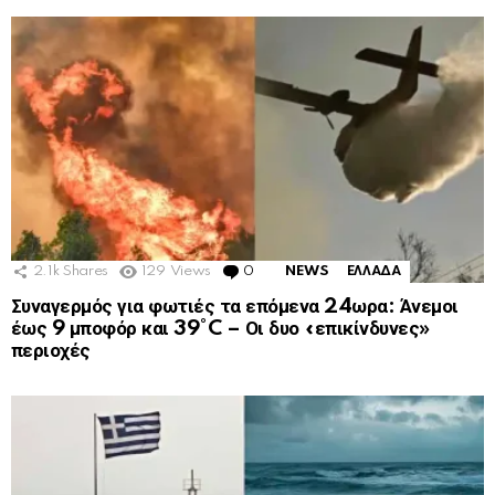
2.1k
Shares
129
Views
0
Comments
NEWS
ΕΛΛΑΔΑ
Συναγερμός για φωτιές τα επόμενα 24ωρα: Άνεμοι
έως 9 μποφόρ και 39°C – Οι δυο «επικίνδυνες»
περιοχές