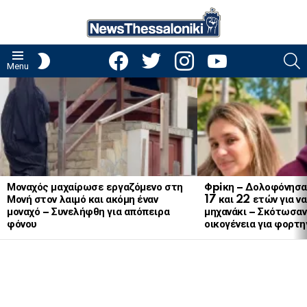
facebook
twitter
instagram
youtube
S
SWITCH
Menu
SKIN
LATEST
STORIES
Μοναχός μαχαίρωσε εργαζόμενο στη
Φpiκη – Δολοφόνησα
Μονή στον λαιμό και ακόμη έναν
17 και 22 ετών για ν
μοναχό – Συνελήφθη για απόπειρα
μηχανάκι – Σκότωσαν 
φόνου
οικογένεια για φορτη