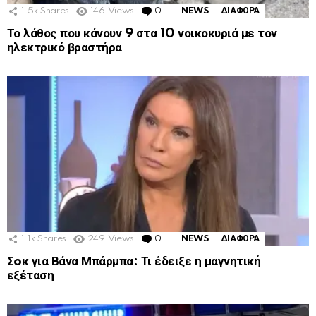
1.5k
Shares
146
Views
0
Comments
NEWS
ΔΙΑΦΟΡΑ
Το λάθος που κάνουν 9 στα 10 νοικοκυριά με τον
ηλεκτρικό βραστήρα
1.1k
Shares
249
Views
0
Comments
NEWS
ΔΙΑΦΟΡΑ
Σoκ για Βάνα Μπάρμπα: Τι έδειξε η μαγνητική
εξέταση