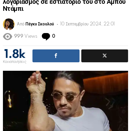
λογαριασμός σε εστιατόριό του στο Άμπου
Ντάμπι
Από
Πέγκυ Σκουλού
10 Σεπτεμβρίου 2024, 22:01
Comments
999
Views
0
1.8k
Κοινοποιήσεις