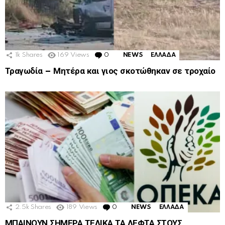
1k
Shares
169
Views
0
Comments
NEWS
ΕΛΛΑΔΑ
Τραγωδία – Μητέρα και γιος σκοτώθηκαν σε τροχαίο
2.5k
Shares
189
Views
0
Comments
NEWS
ΕΛΛΑΔΑ
ΜΠΑΙΝΟΥΝ ΣΗΜΕΡΑ ΤΕΛΙΚΑ ΤΑ ΛΕΦΤΑ ΣΤΟΥΣ