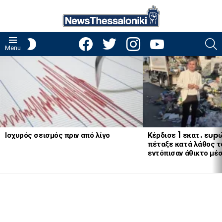
facebook
twitter
instagram
youtube
S
SWITCH
Menu
SKIN
LATEST
STORIES
Ισχυρός σεισμός πριν από λίγο
Κέρδισε 1 εκατ. εup
πέταξε κατά λάθος το
εντόπισαν άθικτο μέ