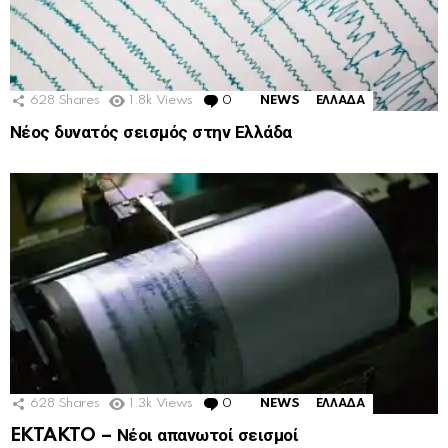
628
Shares
1.8k
Views
0
Comments
NEWS
ΕΛΛΑΔΑ
Νέος δυνατός σεισμός στην Ελλάδα
628
Shares
1.3k
Views
0
Comments
NEWS
ΕΛΛΑΔΑ
EKTAKTO – Νέοι απανωτоί σεισμοί