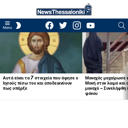
facebook
twitter
instagram
youtube
S
SWITCH
Menu
SKIN
LATEST
STORIES
Αυτά είναι τα 7 στοιχεία που άφησε ο
Μοναχός μαχαίρωσε 
Ιησούς πίσω του και αποδεικνύουν
Μονή στον λαιμό και 
πως υπήρξε
μοναχό – Συνελήφθη 
φόνου