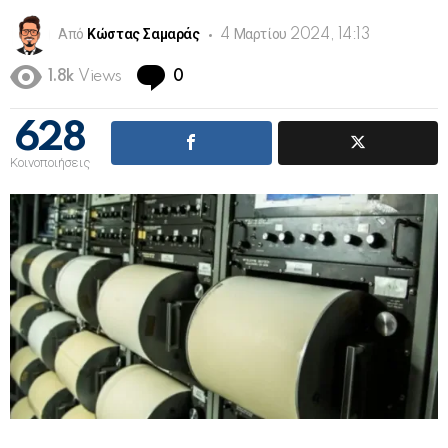
Από
Κώστας Σαμαράς
4 Μαρτίου 2024, 14:13
Comments
1.8k
Views
0
628
Κοινοποιήσεις