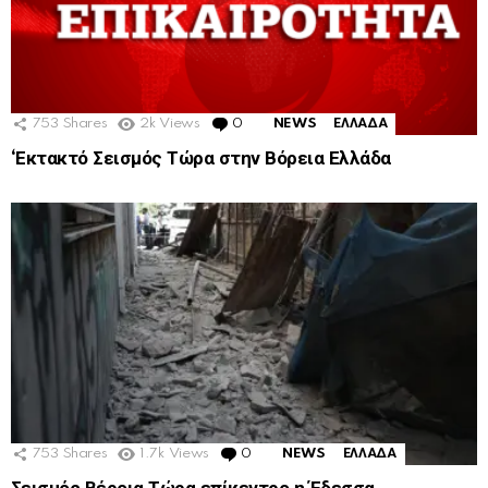
753
Shares
2k
Views
0
Comments
NEWS
ΕΛΛΑΔΑ
‘Εκτακτό Σεισμός Τώρα στην Βόρεια Ελλάδα
753
Shares
1.7k
Views
0
Comments
NEWS
ΕΛΛΑΔΑ