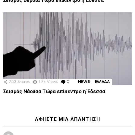
Σεισμός Βέροια Τώρα επίκεντρο η Έδεσσα
753
Shares
1.7k
Views
0
Comments
NEWS
ΕΛΛΑΔΑ
Σεισμός Νάουσα Τώρα επίκεντρο η Έδεσσα
ΑΦΉΣΤΕ ΜΙΑ ΑΠΆΝΤΗΣΗ