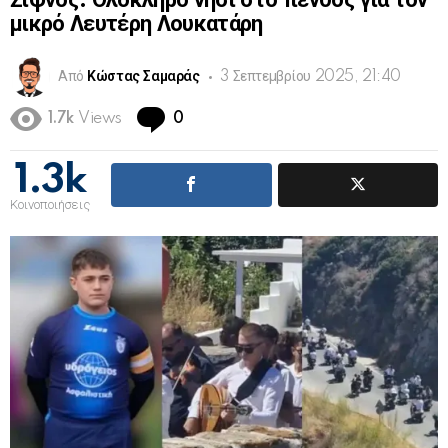
Σίφνος: Ολόκληρο νησί στο πένθος για τον
μικρό Λευτέρη Λουκατάρη
Από
Κώστας Σαμαράς
3 Σεπτεμβρίου 2025, 21:40
Comments
1.7k
Views
0
1.3k
Κοινοποιήσεις