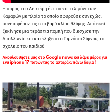
Η σορός του Λευτέρη έφτασε στο λιμάνι των
Καμαρών με πλοίο το οποίο σφυρούσε συνεχώς,
συνεισφέροντας στο βαρύ κλίμα θλίψης. Από εκεί
ξεκίνησε μια τεράστια πομπή που διέσχισε την
Απολλωνία και κατέληξε στο Γυμνάσιο Σίφνου, το
σχολείο του παιδιού.
Ακουλουθήστε μας στο Google news και λάβε μέρος για
ενα iphone 17 πατώντας το αστεράκι πάνω δεξιά !