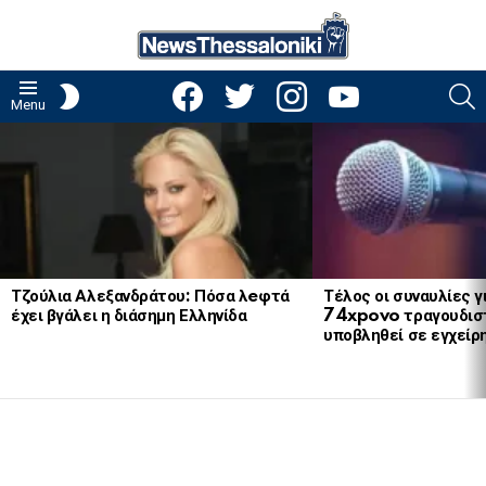
facebook
twitter
instagram
youtube
S
SWITCH
Menu
SKIN
LATEST
STORIES
Τζούλια Αλεξανδράτου: Πόσα λeφτά
Τέλος οι συναυλίες γ
έχει βγάλει η διάσημη Ελληνίδα
74xpovo τραγουδισ
υποβληθεί σε εγχείρ