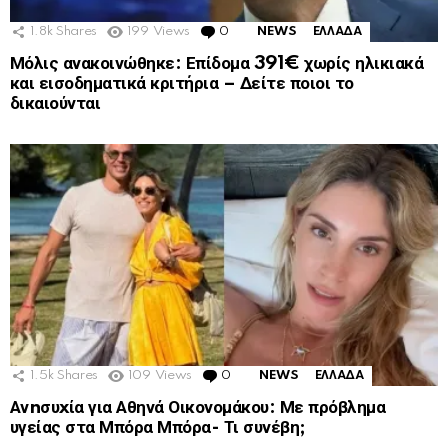
1.8k
Shares
199
Views
0
Comments
NEWS
ΕΛΛΑΔΑ
Μόλις ανακοινώθηκε: Επίδομα 391€ χωρίς ηλικιακά
και εισοδηματικά κριτήρια – Δείτε ποιοι το
δικαιούνται
1.5k
Shares
109
Views
0
Comments
NEWS
ΕΛΛΑΔΑ
Ανnσυxία για Αθηνά Οικονομάκου: Με πρόβλημα
υγείας στα Μπόρα Μπόρα- Τι συνέβη;