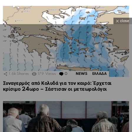
close
1.6k
Shares
179
Views
0
Comments
NEWS
ΕΛΛΑΔΑ
Συναγερμός από Κολυδά για τον καιρό: Έρχεται
κρίσιμο 24ωρο – Σάστισαν οι μετεωρολόγοι