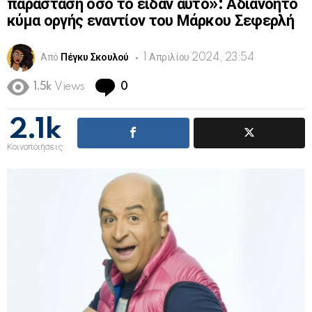
παράσταση όσο το είδαν αυτό»: Αδιανόητο
κύμα οργής εναντίον του Μάρκου Σεφερλή
Από
Πέγκυ Σκουλού
1 Απριλίου 2024, 23:54
Comments
1.5k
Views
0
2.1k
Κοινοποιήσεις