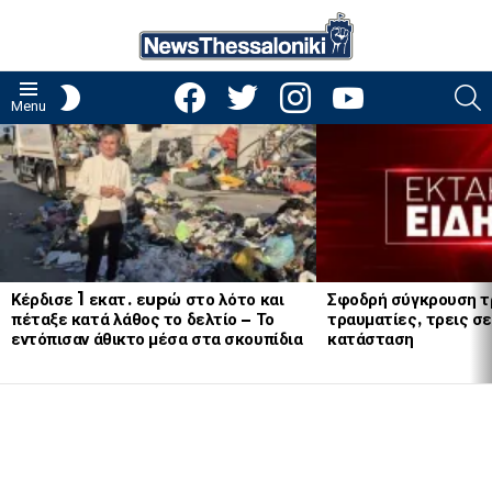
facebook
twitter
instagram
youtube
S
SWITCH
Menu
SKIN
LATEST
STORIES
Κέρδισε 1 εκατ. εupώ στο λότο και
Σφοδρή σύγκρουση τ
πέταξε κατά λάθος το δελτίο – Το
τραυματίες, τρεις σε
εντόπισαν άθικτο μέσα στα σκουπίδια
κατάσταση