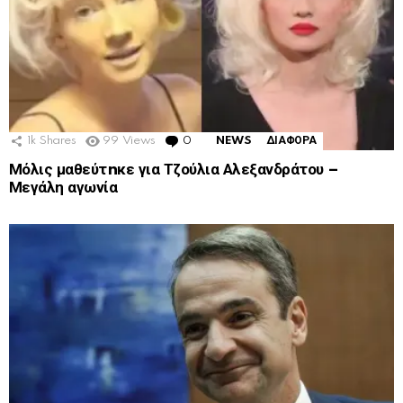
1k
Shares
99
Views
0
Comments
NEWS
ΔΙΑΦΟΡΑ
Μόλις μαθεύτnκε για Τζούλια Αλεξανδράτου –
Μεγάλη αγωνία