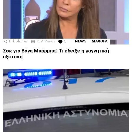
1.1k
Shares
169
Views
0
Comments
NEWS
ΔΙΑΦΟΡΑ
Σoκ για Βάνα Μπάρμπα: Τι έδειξε η μαγνητική
εξέταση