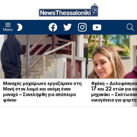
facebook
twitter
instagram
youtube
S
SWITCH
Menu
SKIN
LATEST
STORIES
Μοναχός μαχαίρωσε εργαζόμενο στη
Φpiκη – Δολοφόνησα
Μονή στον λαιμό και ακόμη έναν
17 και 22 ετών για ν
μοναχό – Συνελήφθη για απόπειρα
μηχανάκι – Σκότωσαν 
φόνου
οικογένεια για φορτη