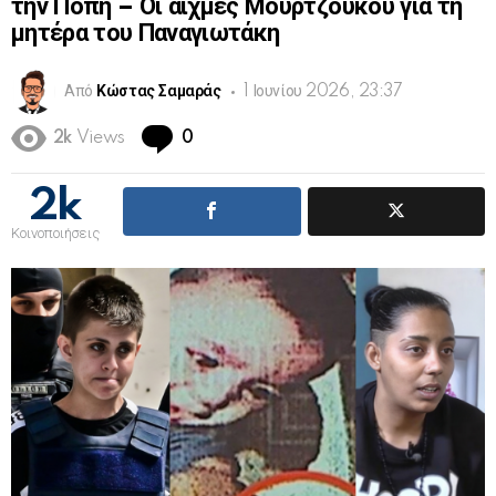
την Πόπη – Οι αιχμές Μουρτζούκου για τη
μητέρα του Παναγιωτάκη
Από
Κώστας Σαμαράς
1 Ιουνίου 2026, 23:37
Comments
2k
Views
0
2k
Κοινοποιήσεις