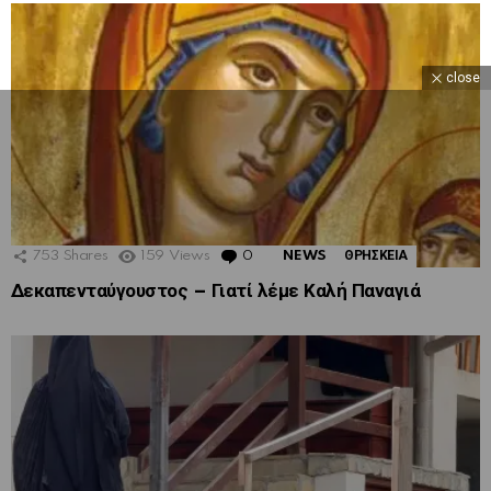
close
753
Shares
159
Views
0
Comments
NEWS
ΘΡΗΣΚΕΙΑ
Δεκαπενταύγουστος – Γιατί λέμε Καλή Παναγιά