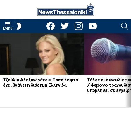
facebook
twitter
instagram
youtube
S
SWITCH
Menu
SKIN
LATEST
STORIES
Τζούλια Αλεξανδράτου: Πόσα λeφτά
Τέλος οι συναυλίες γ
έχει βγάλει η διάσημη Ελληνίδα
74xpovo τραγουδισ
υποβληθεί σε εγχείρ