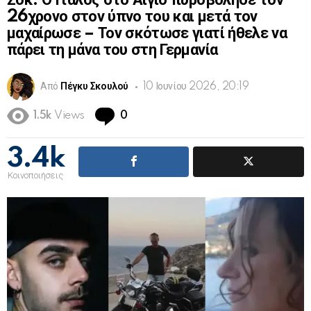
Σοκ: Ο Ιταλός στο Αίγιο πυροβόλησε τον
26χρονο στον ύπνο του και μετά τον
μαχαίρωσε – Τον σκότωσε γιατί ήθελε να
πάρει τη μάνα του στη Γερμανία
Από
Πέγκυ Σκουλού
10 Ιουνίου 2026, 20:19
Comments
1.5k
Views
0
3.4k
Κοινοποιήσεις