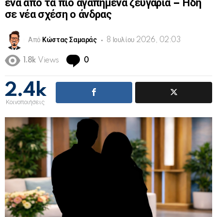
ένα από τα πιο αγαπημένα ζευγάρια – Ήδη
σε νέα σχέση ο άνδρας
Από
Κώστας Σαμαράς
8 Ιουλίου 2026, 02:03
Comments
1.8k
Views
0
2.4k
Κοινοποιήσεις