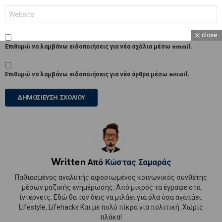
Ιστότοπος
close
Επιθυμώ να λαμβάνω ειδοποιήσεις για νέα σχόλια μέσω email.
Επιθυμώ να λαμβάνω ειδοποιήσεις για νέα άρθρα μέσω email.
Written Από
Κώστας Σαμαράς
Παθιασμένος αναλυτής αφοσιωμένος κοινωνικός συνθέτης
μέσων μαζικής ενημέρωσης. Από μικρός τα έγραφε στα
ίντερνετς. Εδώ θα τον δεις να μιλάει για όλα όσα αγαπάει:
Lifestyle, Lifehacks Και με πολύ πίκρα για πολιτική. Χωρίς
πλάκα!