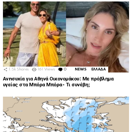
1.5k
Shares
161
Views
0
Comments
NEWS
ΕΛΛΑΔΑ
Ανnσυxία για Αθηνά Οικονομάκου: Με πρόβλημα
υγείας στα Μπόρα Μπόρα- Τι συνέβη;