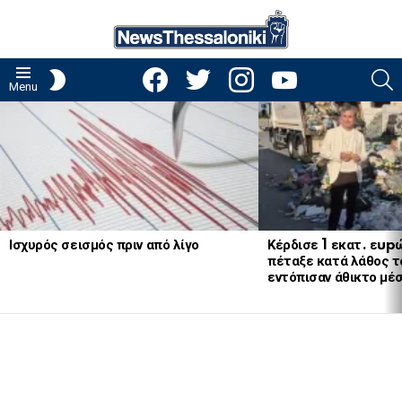
facebook
twitter
instagram
youtube
S
SWITCH
Menu
SKIN
LATEST
STORIES
Ισχυρός σεισμός πριν από λίγο
Κέρδισε 1 εκατ. εup
πέταξε κατά λάθος το
εντόπισαν άθικτο μέ