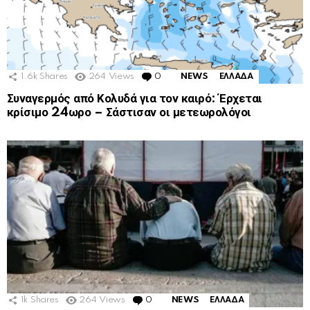
1.6k
Shares
264
Views
0
Comments
NEWS
ΕΛΛΑΔΑ
Συναγερμός από Κολυδά για τον καιρό: Έρχεται
κρίσιμο 24ωρο – Σάστισαν οι μετεωρολόγοι
1k
Shares
264
Views
0
Comments
NEWS
ΕΛΛΑΔΑ